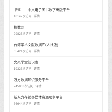
书递——中文电子图书数字出版平台
18147次访问
详情
搜数网
29825次访问
详情
台湾学术文献数据库(人社版)
65424次访问
详情
文泉学堂知识库
19323次访问
详情
万方数据知识服务平台
745863次访问
详情
新东方在线多媒体资源服务平台
36644次访问
详情