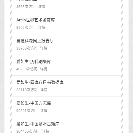
4585次访问
详情
Artlib世界艺术鉴赏库
8966次访问
详情
爱迪科森网上报告厅
38768次访问
详情
爱如生-历代别集库
40230次访问
详情
爱如生-四库存目书数据库
33710次访问
详情
爱如生-中国方志库
99291次访问
详情
爱如生-中国基本古籍库
304455次访问
详情