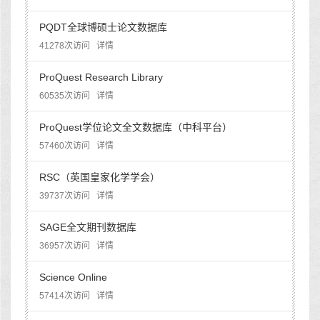
PQDT全球博硕士论文数据库
41278次访问
详情
ProQuest Research Library
60535次访问
详情
ProQuest学位论文全文数据库（中科平台）
57460次访问
详情
RSC（英国皇家化学学会）
39737次访问
详情
SAGE全文期刊数据库
36957次访问
详情
Science Online
57414次访问
详情