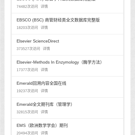
74482次访问
详情
EBSCO (BSC) 商管财经类全文数据库完整版
18203次访问
详情
Elsevier ScienceDirect
373527次访问
详情
Elsevier-Methods In Enzymology（酶学方法）
17377次访问
详情
Emerald回溯内容全国在线
19237次访问
详情
Emerald全文期刊库（管理学）
32815次访问
详情
EMS（欧洲数学学会）期刊
20494次访问
详情