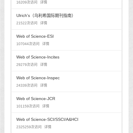
16209次访问
详情
Ulrich's（乌利希国际期刊指南）
21522次访问
详情
Web of Science-ESI
107044次访问
详情
Web of Science-Incites
29279次访问
详情
Web of Science-Inspec
24339次访问
详情
Web of Science-JCR
101159次访问
详情
Web of Science-SCI/SSCI/A&HCI
2325259次访问
详情