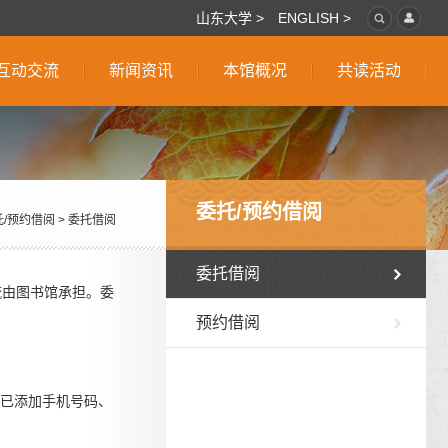
山东大学 >
ENGLISH >
互动交流
新闻资讯
本馆概况
共读活动
委托/预约借阅
托/预约借阅
>
委托借阅
委托借阅
流由图书馆承担。委
预约借阅
如已添加手机号码、