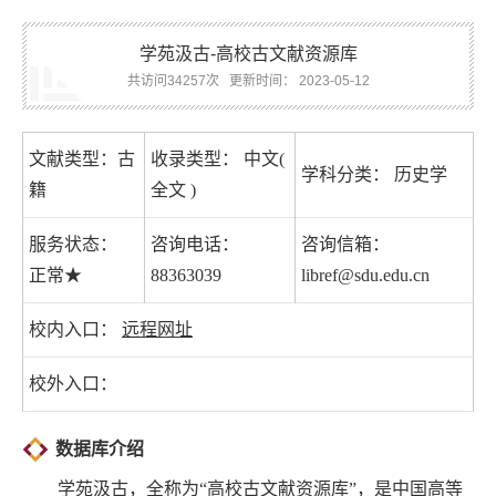
学苑汲古-高校古文献资源库
共访问34257次
更新时间： 2023-05-12
文献类型：古
收录类型： 中文(
学科分类： 历史学
籍
全文 )
服务状态：
咨询电话：
咨询信箱：
正常★
88363039
libref@sdu.edu.cn
校内入口：
远程网址
校外入口：
数据库介绍
学苑汲古，全称为“高校古文献资源库”，是中国高等