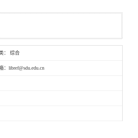
类： 综合
libref@sdu.edu.cn