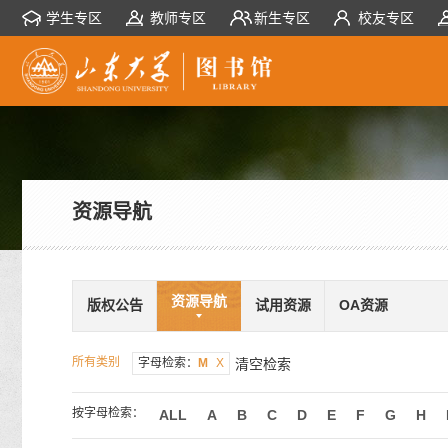
学生专区
教师专区
新生专区
校友专区
资源导航
资源导航
版权公告
试用资源
OA资源
所有类别
字母检索：
M
X
清空检索
按字母检索：
ALL
A
B
C
D
E
F
G
H