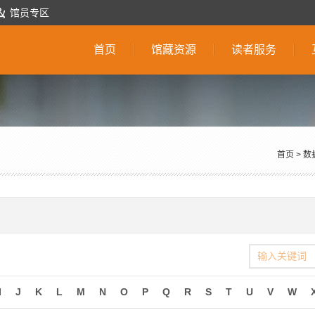
馆员专区
首页
馆藏资源
读者服务
首页
>
数
I
J
K
L
M
N
O
P
Q
R
S
T
U
V
W