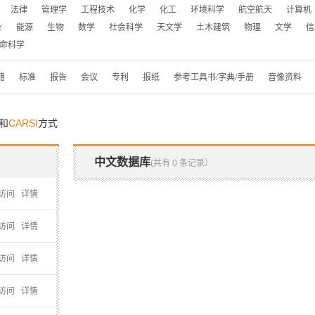
法律
管理学
工程技术
化学
化工
环境科学
航空航天
计算机
业
能源
生物
数学
社会科学
天文学
土木建筑
物理
文学
信
命科学
籍
标准
报告
会议
专利
报纸
参考工具书/字典/手册
音像资料
和
CARSI
方式
中文数据库
(共有 0 条记录）
次访问
详情
次访问
详情
次访问
详情
次访问
详情