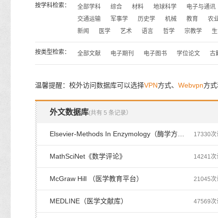
按学科检索：
全部学科
综合
材料
地球科学
电子与通讯
交通运输
军事学
历史学
机械
教育
农
新闻
医学
艺术
语言
哲学
宗教学
生
按类型检索：
全部文献
电子期刊
电子图书
学位论文
古
温馨提醒：校外访问数据库可以选择
VPN
方式、
Webvpn
方式
外文数据库
(共有 5 条记录）
Elsevier-Methods In Enzymology（酶学方法）
17330
MathSciNet《数学评论》
14241
McGraw Hill （医学教育平台）
21045
MEDLINE（医学文献库）
47569