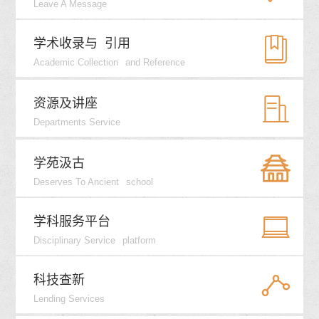
Leave A Message


学术收录与
引用
Academic Collection
And Reference


资源及讲座
Departments Service


学苑汲古
Deserves To Ancient
School


学科服务平台
Disciplinary Service
Platform


科技查新
Lending Services