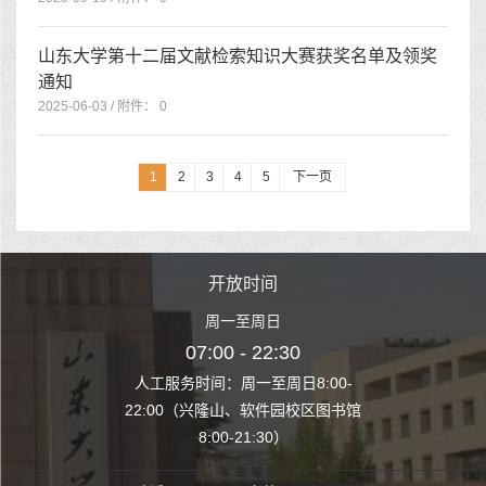
山东大学第十二届文献检索知识大赛获奖名单及领奖
通知
2025-06-03 / 附件： 0
1
2
3
4
5
下一页
时间
开放时间
开
至周日
周一至周日
周一
 22:30
07:00 - 22:30
07:00
至周日8:00-
人工服务时间：周一至周日8:00-
人工服务时间：
、软件园校区图书馆
22:00（兴隆山、软件园校区图书馆
22:00（兴隆
1:30）
8:00-21:30）
8:00