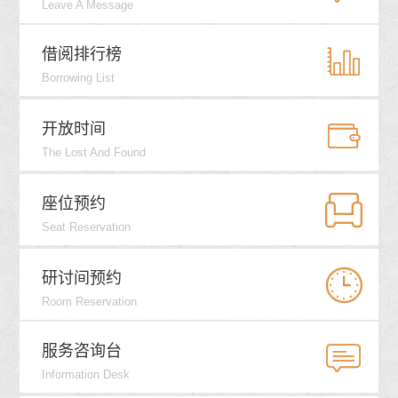
Leave A Message


借阅排行榜
Borrowing List


开放时间
The Lost And Found


座位预约
Seat Reservation


研讨间预约
Room Reservation


服务咨询台
Information Desk