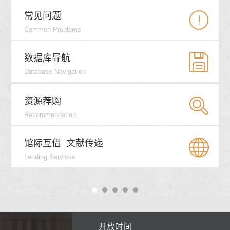


常见问题
Common Problems


数据库导航
Database Navigation

资源荐购
Recommendation

馆际互借
文献传递
Lending Services
时间
开放时间
开