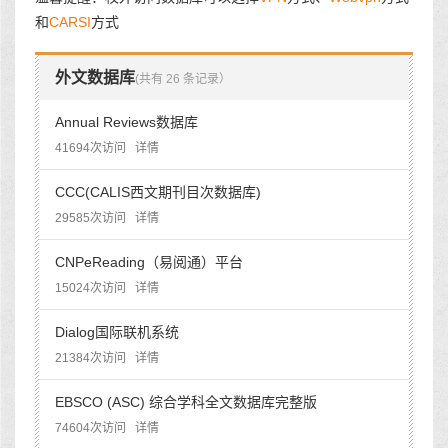
和
CARSI
方式
外文数据库
(共有 26 条记录）
Annual Reviews数据库
41694次访问
详情
CCC(CALIS西文期刊目次数据库)
29585次访问
详情
CNPeReading（易阅通）平台
15024次访问
详情
Dialog国际联机系统
21384次访问
详情
EBSCO (ASC) 综合学科全文数据库完整版
74604次访问
详情