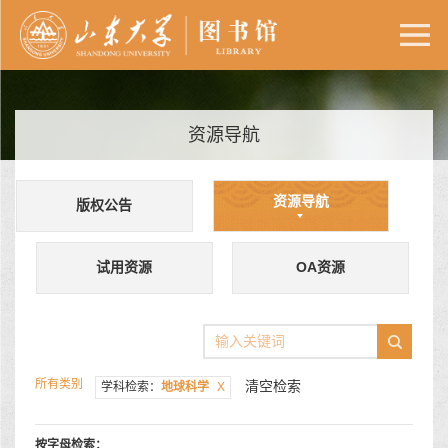
资源导航
资源导航
版权公告
试用资源
OA资源
所有类别
清空检索
学科检索：
地球科学
X
按字母检索：