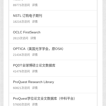
89773次访问
详情
NSTL 订购电子期刊
18216次访问
详情
OCLC FirstSearch
2613次访问
详情
OPTICA（美国光学学会，原OSA）
21434次访问
详情
PQDT全球博硕士论文数据库
41479次访问
详情
ProQuest Research Library
60821次访问
详情
ProQuest学位论文全文数据库（中科平台）
57600次访问
详情