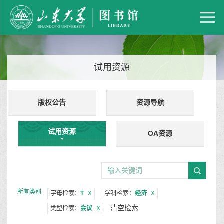
试用资源
版权公告
资源导航
试用资源
OA资源
所有类别
字母检索：
T
X
学科检索：
经济
X
清空检索
类型检索：
会议
X