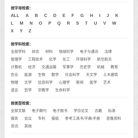
按字母检索：
ALL
A
B
C
D
E
F
G
H
I
J
K
L
M
N
O
P
Q
R
S
T
U
V
W
X
Y
Z
按学科检索：
全部学科
综合
材料
地球科学
电子与通讯
法律
管理学
工程技术
化学
化工
环境科学
航空航天
计算机
经济
交通运输
军事学
历史学
机械
教育
农业
能源
生物
数学
社会科学
天文学
土木建筑
物理
文学
信息科学
心理学
新闻
医学
艺术
语言
哲学
宗教学
生命科学
按类型检索：
全部文献
电子期刊
电子图书
学位论文
古籍
标准
报告
会议
专利
报纸
参考工具书/字典/手册
音像资料
资讯
其他