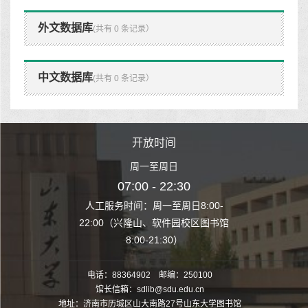
外文数据库
(共有 0 条记录）
中文数据库
(共有 0 条记录）
时间
开放时间
开
至周日
周一至周日
周一
 22:30
07:00 - 22:30
07:00
至周日8:00-
人工服务时间：周一至周日8:00-
人工服务时间：
、软件园校区图书馆
22:00（兴隆山、软件园校区图书馆
22:00（兴隆
1:30）
8:00-21:30）
8:00
电话：88364902 邮编：250100
馆长信箱：sdlib@sdu.edu.cn
地址：济南市历城区山大南路27号山东大学图书馆