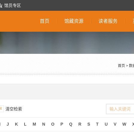
馆员专区
首页
馆藏资源
读者服务
首页
>
数
X
清空检索
I
J
K
L
M
N
O
P
Q
R
S
T
U
V
W