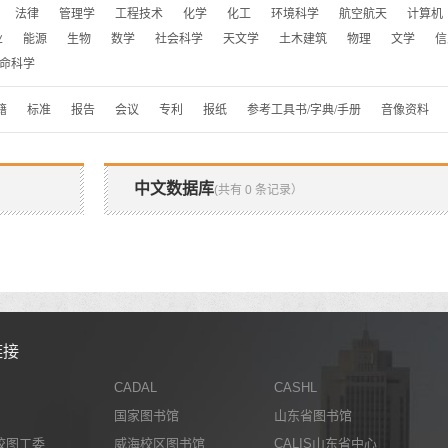
法律
管理学
工程技术
化学
化工
环境科学
航空航天
计算机
业
能源
生物
数学
社会科学
天文学
土木建筑
物理
文学
信
命科学
籍
标准
报告
会议
专利
报纸
参考工具书/字典/手册
音像资料
中文数据库
(共有 0 条记录）
链接
CADAL
CASHL
国家图书馆
山东省图书馆
校图工委
威海校区图书馆
CALIS山东省中心