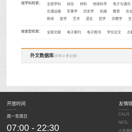
按学科检索：
全部学科
综合
材料
地球科学
电子与通讯
交通运输
军事学
历史学
机械
教育
农
新闻
医学
艺术
语言
哲学
宗教学
生
按类型检索：
全部文献
电子期刊
电子图书
学位论文
古
外文数据库
(共有 0 条记录）
开放时间
开放时间
友情
CALIS
周一至周日
周一至周日
NSTL
07:00 - 22:30
07:00 - 22:30
山东高