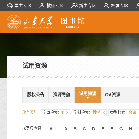
学生专区
教师专区
新生专区
校友专区
试用资源
试用资源
版权公告
资源导航
OA资源
所有类别
字母检索：
T
X
学科检索：
哲学
X
类型检索：
会议
按字母检索：
ALL
A
B
C
D
E
F
G
H