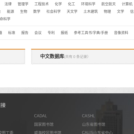
法律
管理学
工程技术
化学
化工
环境科学
航空航天
计算机
业
能源
生物
数学
社会科学
天文学
土木建筑
物理
文学
信
命科学
籍
标准
报告
会议
专利
报纸
参考工具书/字典/手册
音像资料
中文数据库
(共有 0 条记录）
链接
CADAL
CASHL
国家图书馆
山东省图书馆
校图工委
威海校区图书馆
CALIS山东省中心