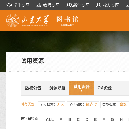
学生专区
教师专区
新生专区
校友专区
试用资源
试用资源
版权公告
资源导航
OA资源
所有类别
字母检索：
J
X
学科检索：
经济
X
类型检索：
会议
按字母检索：
ALL
A
B
C
D
E
F
G
H