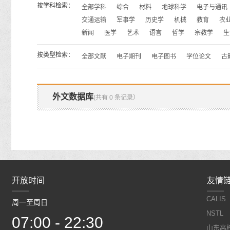
按学科检索：
全部学科
综合
材料
地球科学
电子与通讯
交通运输
军事学
历史学
机械
教育
农
新闻
医学
艺术
语言
哲学
宗教学
生
按类型检索：
全部文献
电子期刊
电子图书
学位论文
古
外文数据库
(共有 0 条记录）
开放时间
开放时间
友情
CALIS
周一至周日
周一至周日
NSTL
07:00 - 22:30
07:00 - 22:30
山东高