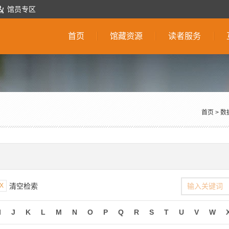
馆员专区
首页
馆藏资源
读者服务
首页
>
数
X
清空检索
I
J
K
L
M
N
O
P
Q
R
S
T
U
V
W