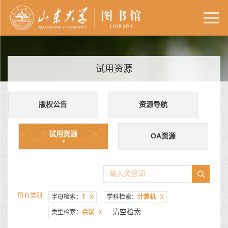
试用资源
版权公告
资源导航
试用资源
OA资源
所有类别
字母检索：
T
X
学科检索：
计算机
X
清空检索
类型检索：
会议
X