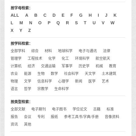
按字母检索：
ALL
A
B
C
D
E
F
G
H
I
J
K
L
M
N
O
P
Q
R
S
T
U
V
W
X
Y
Z
按学科检索：
全部学科
综合
材料
地球科学
电子与通讯
法律
管理学
工程技术
化学
化工
环境科学
航空航天
计算机
经济
交通运输
军事学
历史学
机械
教育
农业
能源
生物
数学
社会科学
天文学
土木建筑
物理
文学
信息科学
心理学
新闻
医学
艺术
语言
哲学
宗教学
生命科学
按类型检索：
全部文献
电子期刊
电子图书
学位论文
古籍
标准
报告
会议
专利
报纸
参考工具书/字典/手册
音像资料
资讯
其他