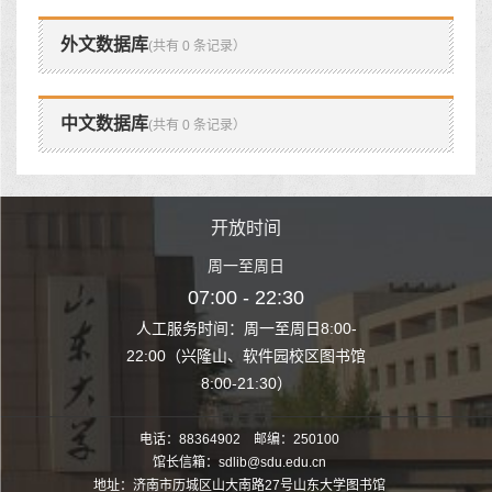
外文数据库
(共有 0 条记录）
中文数据库
(共有 0 条记录）
时间
开放时间
开
至周日
周一至周日
周一
 22:30
07:00 - 22:30
07:00
至周日8:00-
人工服务时间：周一至周日8:00-
人工服务时间：
、软件园校区图书馆
22:00（兴隆山、软件园校区图书馆
22:00（兴隆
1:30）
8:00-21:30）
8:00
电话：88364902 邮编：250100
馆长信箱：sdlib@sdu.edu.cn
地址：济南市历城区山大南路27号山东大学图书馆