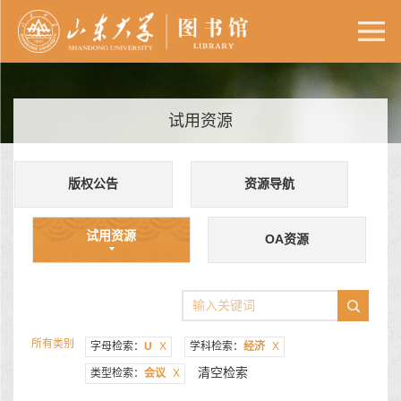
试用资源
版权公告
资源导航
试用资源
OA资源
所有类别
字母检索：
U
X
学科检索：
经济
X
清空检索
类型检索：
会议
X