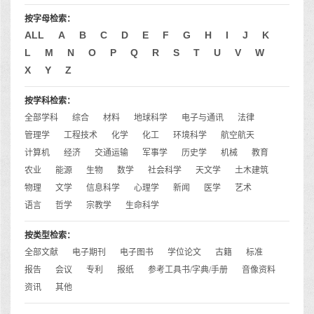
按字母检索：
ALL
A
B
C
D
E
F
G
H
I
J
K
L
M
N
O
P
Q
R
S
T
U
V
W
X
Y
Z
按学科检索：
全部学科
综合
材料
地球科学
电子与通讯
法律
管理学
工程技术
化学
化工
环境科学
航空航天
计算机
经济
交通运输
军事学
历史学
机械
教育
农业
能源
生物
数学
社会科学
天文学
土木建筑
物理
文学
信息科学
心理学
新闻
医学
艺术
语言
哲学
宗教学
生命科学
按类型检索：
全部文献
电子期刊
电子图书
学位论文
古籍
标准
报告
会议
专利
报纸
参考工具书/字典/手册
音像资料
资讯
其他