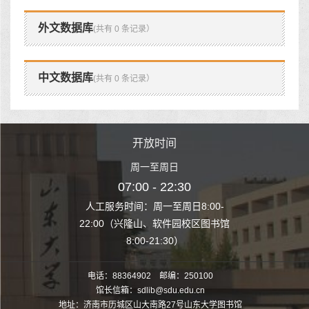
外文数据库
(共有 0 条记录）
中文数据库
(共有 0 条记录）
时间
开放时间
开
至周日
周一至周日
周一
 22:30
07:00 - 22:30
07:00
至周日8:00-
人工服务时间：周一至周日8:00-
人工服务时间：
、软件园校区图书馆
22:00（兴隆山、软件园校区图书馆
22:00（兴隆
1:30）
8:00-21:30）
8:00
电话：88364902 邮编：250100
馆长信箱：sdlib@sdu.edu.cn
地址：济南市历城区山大南路27号山东大学图书馆