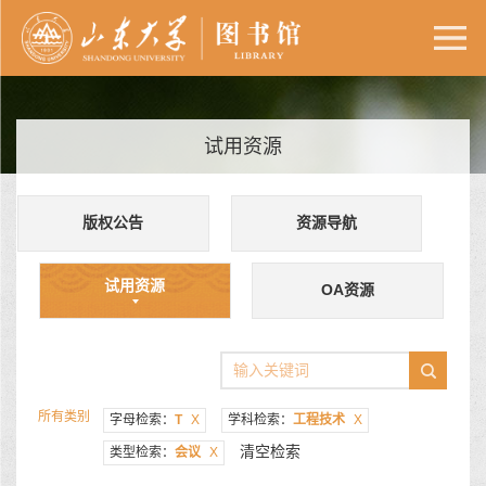
试用资源
版权公告
资源导航
试用资源
OA资源
所有类别
字母检索：
T
X
学科检索：
工程技术
X
清空检索
类型检索：
会议
X