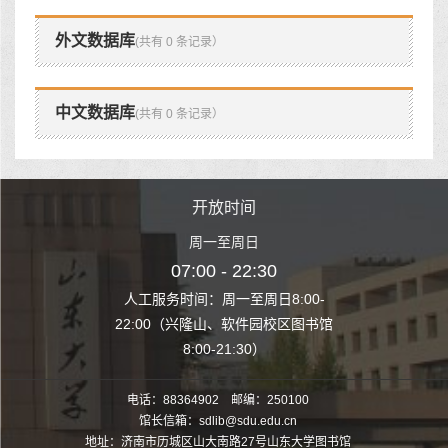
外文数据库
(共有 0 条记录）
中文数据库
(共有 0 条记录）
时间
开放时间
开
至周日
周一至周日
周一
 22:30
07:00 - 22:30
07:00
至周日8:00-
人工服务时间：周一至周日8:00-
人工服务时间：
、软件园校区图书馆
22:00（兴隆山、软件园校区图书馆
22:00（兴隆
1:30）
8:00-21:30）
8:00
电话：88364902 邮编：250100
馆长信箱：sdlib@sdu.edu.cn
地址：济南市历城区山大南路27号山东大学图书馆