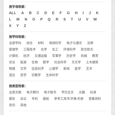
按字母检索：
ALL
A
B
C
D
E
F
G
H
I
J
K
L
M
N
O
P
Q
R
S
T
U
V
W
X
Y
Z
按学科检索：
全部学科
综合
材料
地球科学
电子与通讯
法律
管理学
工程技术
化学
化工
环境科学
航空航天
计算机
经济
交通运输
军事学
历史学
机械
教育
农业
能源
生物
数学
社会科学
天文学
土木建筑
物理
文学
信息科学
心理学
新闻
医学
艺术
语言
哲学
宗教学
生命科学
按类型检索：
全部文献
电子期刊
电子图书
学位论文
古籍
标准
报告
会议
专利
报纸
参考工具书/字典/手册
音像资料
资讯
其他