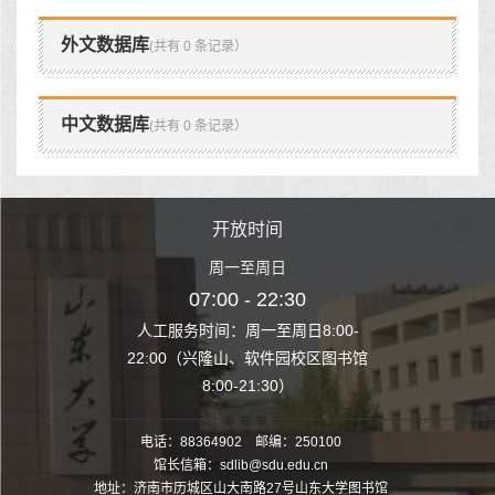
外文数据库
(共有 0 条记录）
中文数据库
(共有 0 条记录）
时间
开放时间
开
至周日
周一至周日
周一
 22:30
07:00 - 22:30
07:00
至周日8:00-
人工服务时间：周一至周日8:00-
人工服务时间：
、软件园校区图书馆
22:00（兴隆山、软件园校区图书馆
22:00（兴隆
1:30）
8:00-21:30）
8:00
电话：88364902 邮编：250100
馆长信箱：sdlib@sdu.edu.cn
地址：济南市历城区山大南路27号山东大学图书馆