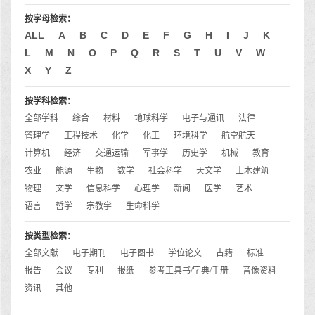
按字母检索：
ALL
A
B
C
D
E
F
G
H
I
J
K
L
M
N
O
P
Q
R
S
T
U
V
W
X
Y
Z
按学科检索：
全部学科
综合
材料
地球科学
电子与通讯
法律
管理学
工程技术
化学
化工
环境科学
航空航天
计算机
经济
交通运输
军事学
历史学
机械
教育
农业
能源
生物
数学
社会科学
天文学
土木建筑
物理
文学
信息科学
心理学
新闻
医学
艺术
语言
哲学
宗教学
生命科学
按类型检索：
全部文献
电子期刊
电子图书
学位论文
古籍
标准
报告
会议
专利
报纸
参考工具书/字典/手册
音像资料
资讯
其他