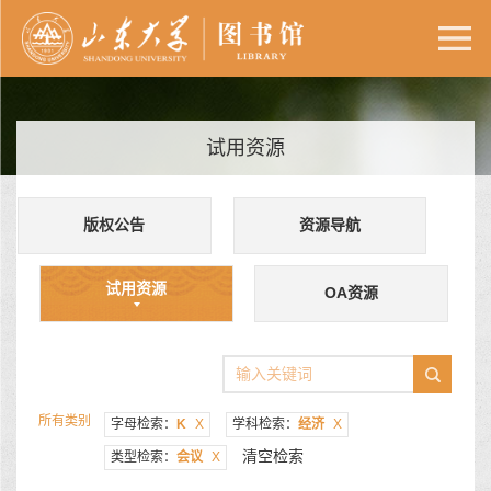
试用资源
版权公告
资源导航
试用资源
OA资源
所有类别
字母检索：
K
X
学科检索：
经济
X
清空检索
类型检索：
会议
X