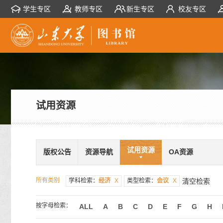
学生专区
教师专区
新生专区
校友专区
试用资源
试用资源
版权公告
资源导航
OA资源
所有类别
学科检索：
经济
X
类型检索：
会议
X
清空检索
按字母检索：
ALL
A
B
C
D
E
F
G
H