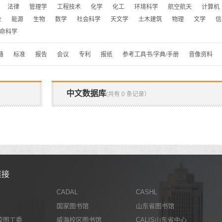
法律
管理学
工程技术
化学
化工
环境科学
航空航天
计算机
业
能源
生物
数学
社会科学
天文学
土木建筑
物理
文学
信
命科学
籍
标准
报告
会议
专利
报纸
参考工具书/字典/手册
音像资料
中文数据库
(共有 0 条记录）
链接
CADAL
CASHL
国家图书馆
山东省图书馆
校图工委
威海校区图书馆
CALIS山东省中心