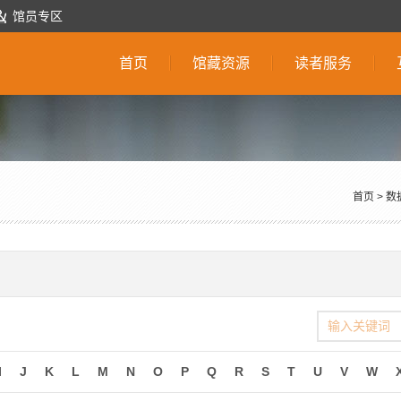
馆员专区
首页
馆藏资源
读者服务
首页
>
数
I
J
K
L
M
N
O
P
Q
R
S
T
U
V
W