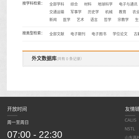
按学科检索：
全部学科
综合
材料
地球科学
电子与通讯
交通运输
军事学
历史学
机械
教育
农
新闻
医学
艺术
语言
哲学
宗教学
生
按类型检索：
全部文献
电子期刊
电子图书
学位论文
古
外文数据库
(共有 0 条记录）
开放时间
开放时间
友情
CALIS
周一至周日
周一至周日
NSTL
07:00 - 22:30
07:00 - 22:30
山东高