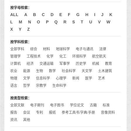
按字母检索：
ALL
A
B
C
D
E
F
G
H
I
J
K
L
M
N
O
P
Q
R
S
T
U
V
W
X
Y
Z
按学科检索：
全部学科
综合
材料
地球科学
电子与通讯
法律
管理学
工程技术
化学
化工
环境科学
航空航天
计算机
经济
交通运输
军事学
历史学
机械
教育
农业
能源
生物
数学
社会科学
天文学
土木建筑
物理
文学
信息科学
心理学
新闻
医学
艺术
语言
哲学
宗教学
生命科学
按类型检索：
全部文献
电子期刊
电子图书
学位论文
古籍
标准
报告
会议
专利
报纸
参考工具书/字典/手册
音像资料
资讯
其他