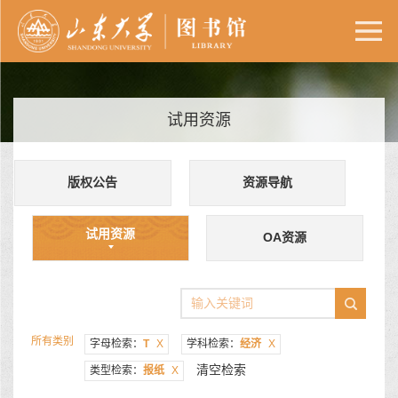
试用资源
版权公告
资源导航
试用资源
OA资源
所有类别
字母检索：
T
X
学科检索：
经济
X
清空检索
类型检索：
报纸
X