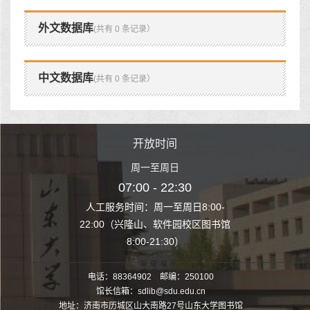
外文数据库
(共有 0 条记录）
中文数据库
(共有 0 条记录）
时间
开放时间
开
至周日
周一至周日
周一
 22:30
07:00 - 22:30
07:00
至周日8:00-
人工服务时间：周一至周日8:00-
人工服务时间：
、软件园校区图书馆
22:00（兴隆山、软件园校区图书馆
22:00（兴隆
1:30）
8:00-21:30）
8:00
电话：88364902 邮编：250100
馆长信箱：sdlib@sdu.edu.cn
地址：济南市历城区山大南路27号山东大学图书馆