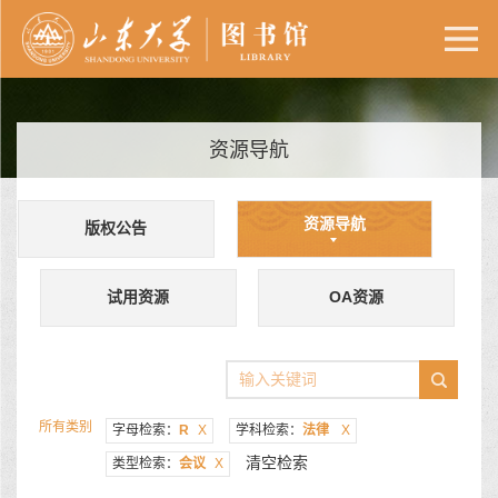
资源导航
资源导航
版权公告
试用资源
OA资源
所有类别
字母检索：
R
X
学科检索：
法律
X
清空检索
类型检索：
会议
X