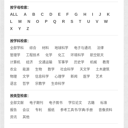
按字母检索：
ALL
A
B
C
D
E
F
G
H
I
J
K
L
M
N
O
P
Q
R
S
T
U
V
W
X
Y
Z
按学科检索：
全部学科
综合
材料
地球科学
电子与通讯
法律
管理学
工程技术
化学
化工
环境科学
航空航天
计算机
经济
交通运输
军事学
历史学
机械
教育
农业
能源
生物
数学
社会科学
天文学
土木建筑
物理
文学
信息科学
心理学
新闻
医学
艺术
语言
哲学
宗教学
生命科学
按类型检索：
全部文献
电子期刊
电子图书
学位论文
古籍
标准
报告
会议
专利
报纸
参考工具书/字典/手册
音像资料
资讯
其他