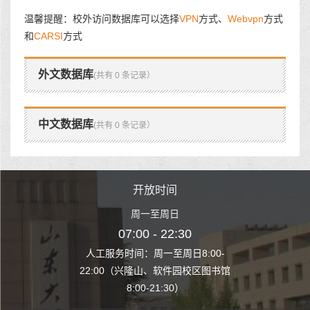
温馨提醒：校外访问数据库可以选择
VPN
方式、
Webvpn
方式
和
CARSI
方式
外文数据库
(共有 0 条记录）
中文数据库
(共有 0 条记录）
时间
开放时间
开
至周日
周一至周日
周一
 22:30
07:00 - 22:30
07:00
至周日8:00-
人工服务时间：周一至周日8:00-
人工服务时间：
、软件园校区图书馆
22:00（兴隆山、软件园校区图书馆
22:00（兴隆
1:30）
8:00-21:30）
8:00