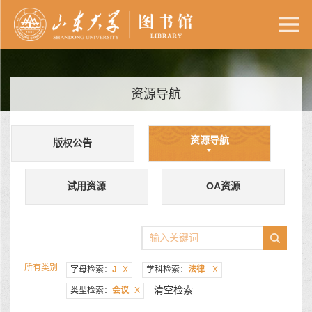
资源导航
资源导航
版权公告
试用资源
OA资源
所有类别
字母检索：
J
X
学科检索：
法律
X
清空检索
类型检索：
会议
X