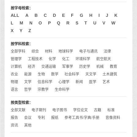
按字母检索：
ALL
A
B
C
D
E
F
G
H
I
J
K
L
M
N
O
P
Q
R
S
T
U
V
W
X
Y
Z
按学科检索：
全部学科
综合
材料
地球科学
电子与通讯
法律
管理学
工程技术
化学
化工
环境科学
航空航天
计算机
经济
交通运输
军事学
历史学
机械
教育
农业
能源
生物
数学
社会科学
天文学
土木建筑
物理
文学
信息科学
心理学
新闻
医学
艺术
语言
哲学
宗教学
生命科学
按类型检索：
全部文献
电子期刊
电子图书
学位论文
古籍
标准
报告
会议
专利
报纸
参考工具书/字典/手册
音像资料
资讯
其他