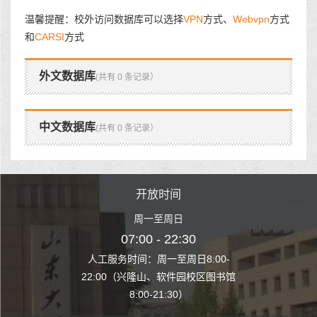
温馨提醒：校外访问数据库可以选择
VPN
方式、
Webvpn
方式
和
CARSI
方式
外文数据库
(共有 0 条记录）
中文数据库
(共有 0 条记录）
时间
开放时间
开
至周日
周一至周日
周一
 22:30
07:00 - 22:30
07:00
至周日8:00-
人工服务时间：周一至周日8:00-
人工服务时间：
、软件园校区图书馆
22:00（兴隆山、软件园校区图书馆
22:00（兴隆
1:30）
8:00-21:30）
8:00