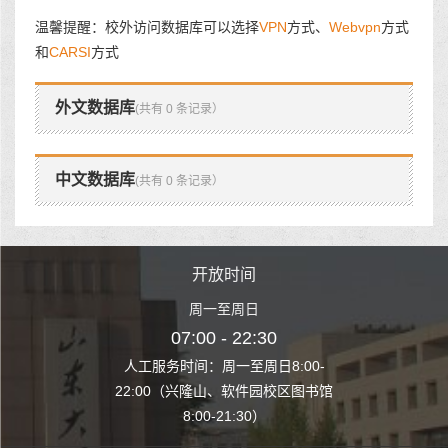
温馨提醒：校外访问数据库可以选择
VPN
方式、
Webvpn
方式
和
CARSI
方式
外文数据库
(共有 0 条记录）
中文数据库
(共有 0 条记录）
时间
开放时间
开
至周日
周一至周日
周一
 22:30
07:00 - 22:30
07:00
至周日8:00-
人工服务时间：周一至周日8:00-
人工服务时间：
、软件园校区图书馆
22:00（兴隆山、软件园校区图书馆
22:00（兴隆
1:30）
8:00-21:30）
8:00