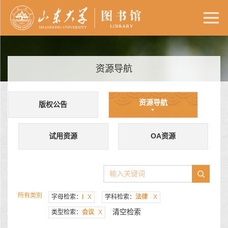
资源导航
资源导航
版权公告
试用资源
OA资源
所有类别
字母检索：
I
X
学科检索：
法律
X
清空检索
类型检索：
会议
X