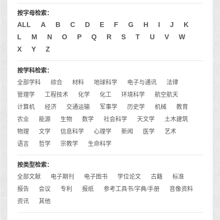
按字母检索：
ALL
A
B
C
D
E
F
G
H
I
J
K
L
M
N
O
P
Q
R
S
T
U
V
W
X
Y
Z
按学科检索：
全部学科
综合
材料
地球科学
电子与通讯
法律
管理学
工程技术
化学
化工
环境科学
航空航天
计算机
经济
交通运输
军事学
历史学
机械
教育
农业
能源
生物
数学
社会科学
天文学
土木建筑
物理
文学
信息科学
心理学
新闻
医学
艺术
语言
哲学
宗教学
生命科学
按类型检索：
全部文献
电子期刊
电子图书
学位论文
古籍
标准
报告
会议
专利
报纸
参考工具书/字典/手册
音像资料
资讯
其他