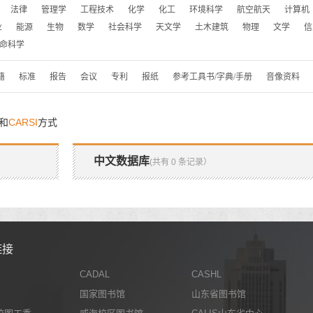
法律
管理学
工程技术
化学
化工
环境科学
航空航天
计算机
业
能源
生物
数学
社会科学
天文学
土木建筑
物理
文学
信
命科学
籍
标准
报告
会议
专利
报纸
参考工具书/字典/手册
音像资料
和
CARSI
方式
中文数据库
(共有 0 条记录）
链接
CADAL
CASHL
国家图书馆
山东省图书馆