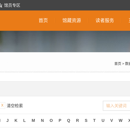
馆员专区
首页
馆藏资源
读者服务
首页
>
数
X
清空检索
I
J
K
L
M
N
O
P
Q
R
S
T
U
V
W