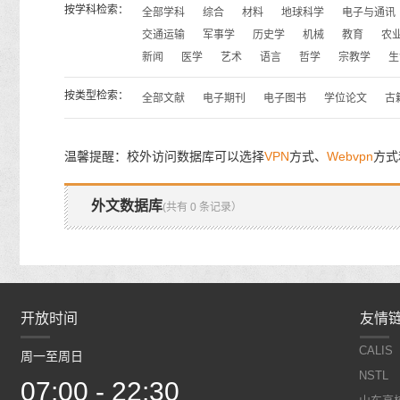
按学科检索：
全部学科
综合
材料
地球科学
电子与通讯
交通运输
军事学
历史学
机械
教育
农
新闻
医学
艺术
语言
哲学
宗教学
生
按类型检索：
全部文献
电子期刊
电子图书
学位论文
古
温馨提醒：校外访问数据库可以选择
VPN
方式、
Webvpn
方式
外文数据库
(共有 0 条记录）
开放时间
开放时间
友情
CALIS
周一至周日
周一至周日
NSTL
07:00 - 22:30
07:00 - 22:30