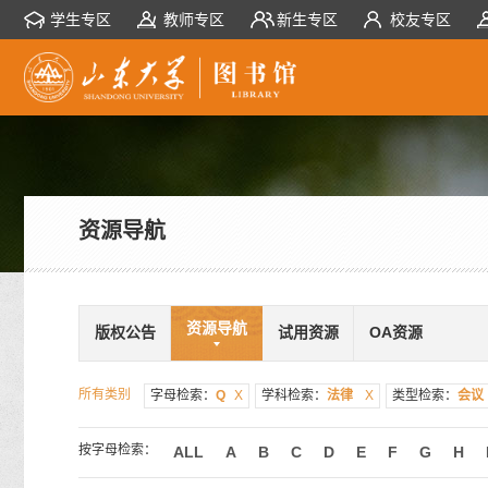
学生专区
教师专区
新生专区
校友专区
资源导航
资源导航
版权公告
试用资源
OA资源
所有类别
字母检索：
Q
X
学科检索：
法律
X
类型检索：
会议
按字母检索：
ALL
A
B
C
D
E
F
G
H