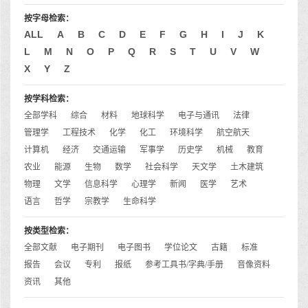
按字母检索：
ALL
A
B
C
D
E
F
G
H
I
J
K
L
M
N
O
P
Q
R
S
T
U
V
W
X
Y
Z
按学科检索：
全部学科
综合
材料
地球科学
电子与通讯
法律
管理学
工程技术
化学
化工
环境科学
航空航天
计算机
经济
交通运输
军事学
历史学
机械
教育
农业
能源
生物
数学
社会科学
天文学
土木建筑
物理
文学
信息科学
心理学
新闻
医学
艺术
语言
哲学
宗教学
生命科学
按类型检索：
全部文献
电子期刊
电子图书
学位论文
古籍
标准
报告
会议
专利
报纸
参考工具书/字典/手册
音像资料
资讯
其他