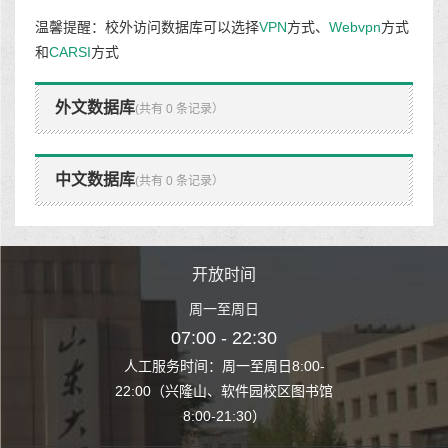
温馨提醒：校外访问数据库可以选择
VPN
方式、
Webvpn
方式
和
CARSI
方式
外文数据库
(共有 0 条记录）
中文数据库
(共有 0 条记录）
时间
开放时间
开
至周日
周一至周日
周一
 22:30
07:00 - 22:30
07:00
至周日8:00-
人工服务时间：周一至周日8:00-
人工服务时间：
、软件园校区图书馆
22:00（兴隆山、软件园校区图书馆
22:00（兴隆
1:30）
8:00-21:30）
8:00