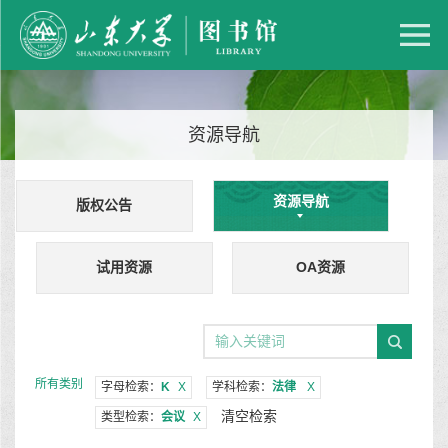
资源导航
资源导航
版权公告
试用资源
OA资源
所有类别
字母检索：
K
X
学科检索：
法律
X
清空检索
类型检索：
会议
X