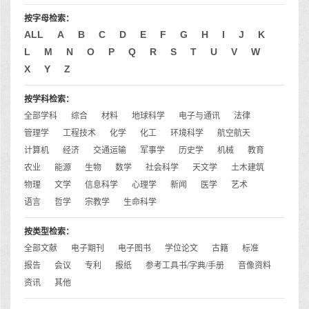
按字母检索：
ALL
A
B
C
D
E
F
G
H
I
J
K
L
M
N
O
P
Q
R
S
T
U
V
W
X
Y
Z
按学科检索：
全部学科
综合
材料
地球科学
电子与通讯
法律
管理学
工程技术
化学
化工
环境科学
航空航天
计算机
经济
交通运输
军事学
历史学
机械
教育
农业
能源
生物
数学
社会科学
天文学
土木建筑
物理
文学
信息科学
心理学
新闻
医学
艺术
语言
哲学
宗教学
生命科学
按类型检索：
全部文献
电子期刊
电子图书
学位论文
古籍
标准
报告
会议
专利
报纸
参考工具书/字典/手册
音像资料
资讯
其他