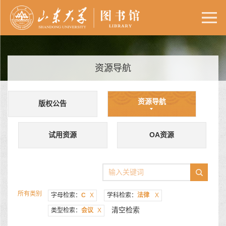
资源导航
资源导航
版权公告
试用资源
OA资源
所有类别
字母检索：
C
X
学科检索：
法律
X
清空检索
类型检索：
会议
X