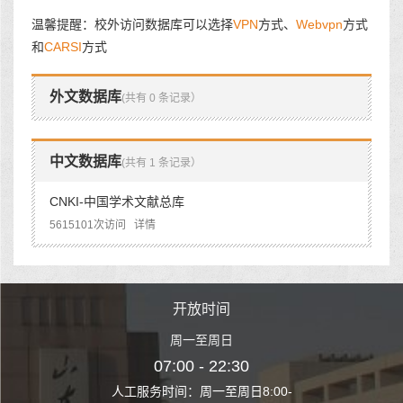
温馨提醒：校外访问数据库可以选择
VPN
方式、
Webvpn
方式
和
CARSI
方式
外文数据库
(共有 0 条记录）
中文数据库
(共有 1 条记录）
CNKI-中国学术文献总库
5615101次访问
详情
时间
开放时间
开
至周日
周一至周日
周一
 22:30
07:00 - 22:30
07:00
至周日8:00-
人工服务时间：周一至周日8:00-
人工服务时间：