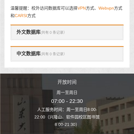
温馨提醒：校外访问数据库可以选择
VPN
方式、
Webvpn
方式
和
CARSI
方式
外文数据库
(共有 0 条记录）
中文数据库
(共有 0 条记录）
时间
开放时间
开
至周日
周一至周日
周一
 22:30
07:00 - 22:30
07:00
至周日8:00-
人工服务时间：周一至周日8:00-
人工服务时间：
、软件园校区图书馆
22:00（兴隆山、软件园校区图书馆
22:00（兴隆
1:30）
8:00-21:30）
8:00