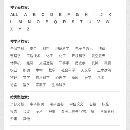
按字母检索：
ALL
A
B
C
D
E
F
G
H
I
J
K
L
M
N
O
P
Q
R
S
T
U
V
W
X
Y
Z
按学科检索：
全部学科
综合
材料
地球科学
电子与通讯
法律
管理学
工程技术
化学
化工
环境科学
航空航天
计算机
经济
交通运输
军事学
历史学
机械
教育
农业
能源
生物
数学
社会科学
天文学
土木建筑
物理
文学
信息科学
心理学
新闻
医学
艺术
语言
哲学
宗教学
生命科学
按类型检索：
全部文献
电子期刊
电子图书
学位论文
古籍
标准
报告
会议
专利
报纸
参考工具书/字典/手册
音像资料
资讯
其他