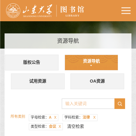
资源导航
资源导航
版权公告
试用资源
OA资源
所有类别
字母检索：
A
X
学科检索：
法律
X
清空检索
类型检索：
会议
X