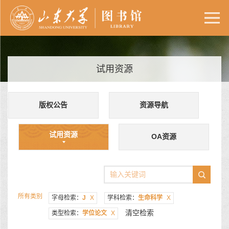
试用资源
版权公告
资源导航
试用资源
OA资源
所有类别
字母检索：
J
X
学科检索：
生命科学
X
清空检索
类型检索：
学位论文
X