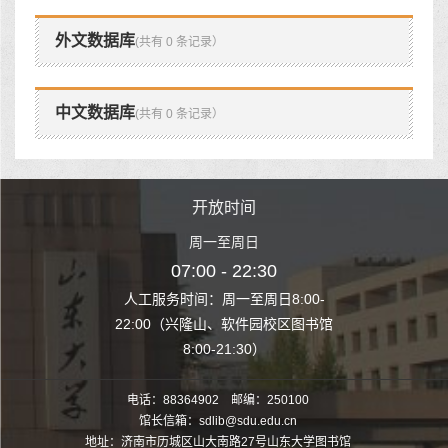
外文数据库
(共有 0 条记录）
中文数据库
(共有 0 条记录）
时间
开放时间
开
至周日
周一至周日
周一
 22:30
07:00 - 22:30
07:00
至周日8:00-
人工服务时间：周一至周日8:00-
人工服务时间：
、软件园校区图书馆
22:00（兴隆山、软件园校区图书馆
22:00（兴隆
1:30）
8:00-21:30）
8:00
电话：88364902 邮编：250100
馆长信箱：sdlib@sdu.edu.cn
地址：济南市历城区山大南路27号山东大学图书馆