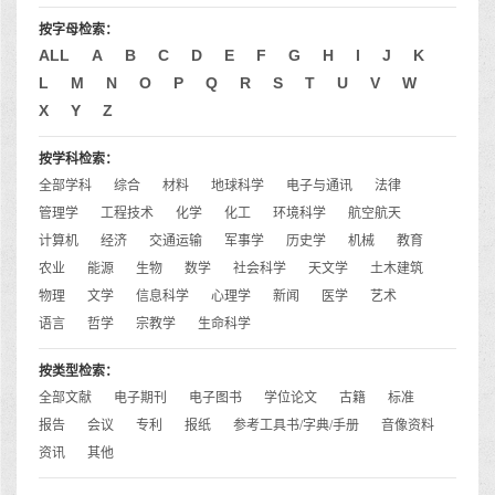
按字母检索：
ALL
A
B
C
D
E
F
G
H
I
J
K
L
M
N
O
P
Q
R
S
T
U
V
W
X
Y
Z
按学科检索：
全部学科
综合
材料
地球科学
电子与通讯
法律
管理学
工程技术
化学
化工
环境科学
航空航天
计算机
经济
交通运输
军事学
历史学
机械
教育
农业
能源
生物
数学
社会科学
天文学
土木建筑
物理
文学
信息科学
心理学
新闻
医学
艺术
语言
哲学
宗教学
生命科学
按类型检索：
全部文献
电子期刊
电子图书
学位论文
古籍
标准
报告
会议
专利
报纸
参考工具书/字典/手册
音像资料
资讯
其他