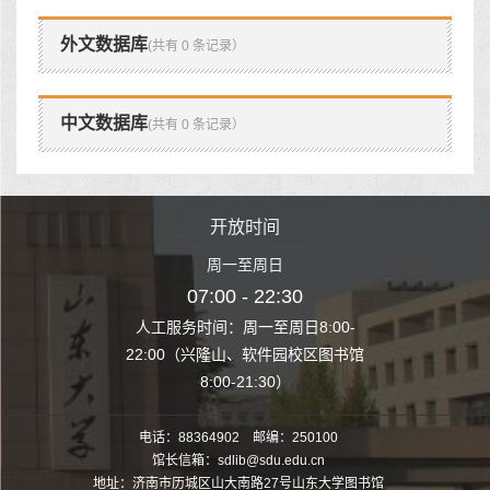
外文数据库
(共有 0 条记录）
中文数据库
(共有 0 条记录）
时间
开放时间
开
至周日
周一至周日
周一
 22:30
07:00 - 22:30
07:00
至周日8:00-
人工服务时间：周一至周日8:00-
人工服务时间：
、软件园校区图书馆
22:00（兴隆山、软件园校区图书馆
22:00（兴隆
1:30）
8:00-21:30）
8:00
电话：88364902 邮编：250100
馆长信箱：sdlib@sdu.edu.cn
地址：济南市历城区山大南路27号山东大学图书馆