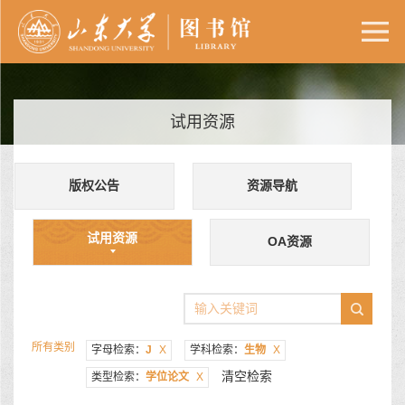
试用资源
版权公告
资源导航
试用资源
OA资源
所有类别
字母检索：
J
X
学科检索：
生物
X
清空检索
类型检索：
学位论文
X