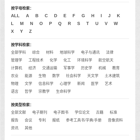
按字母检索：
ALL
A
B
C
D
E
F
G
H
I
J
K
L
M
N
O
P
Q
R
S
T
U
V
W
X
Y
Z
按学科检索：
全部学科
综合
材料
地球科学
电子与通讯
法律
管理学
工程技术
化学
化工
环境科学
航空航天
计算机
经济
交通运输
军事学
历史学
机械
教育
农业
能源
生物
数学
社会科学
天文学
土木建筑
物理
文学
信息科学
心理学
新闻
医学
艺术
语言
哲学
宗教学
生命科学
按类型检索：
全部文献
电子期刊
电子图书
学位论文
古籍
标准
报告
会议
专利
报纸
参考工具书/字典/手册
音像资料
资讯
其他