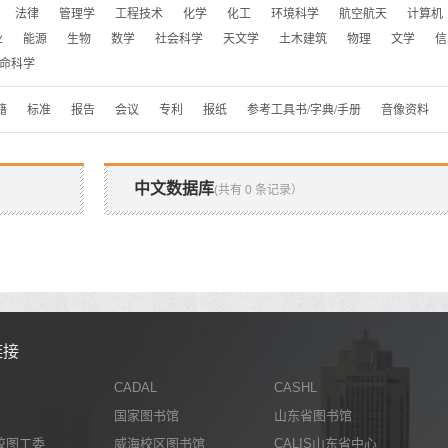
法律
管理学
工程技术
化学
化工
环境科学
航空航天
计算机
业
能源
生物
数学
社会科学
天文学
土木建筑
物理
文学
信
命科学
籍
标准
报告
会议
专利
报纸
参考工具书/字典/手册
音像资料
中文数据库
(共有 0 条记录）
链接
CADAL
CASHL
国家图书馆
山东省图书馆
校图工委
威海校区图书馆
CALIS山东省中心