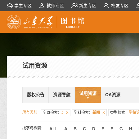
学生专区
教师专区
新生专区
校友专区
试用资源
试用资源
版权公告
资源导航
OA资源
所有类别
字母检索：
J
X
学科检索：
新闻
X
类型检索：
学位
按字母检索：
ALL
A
B
C
D
E
F
G
H