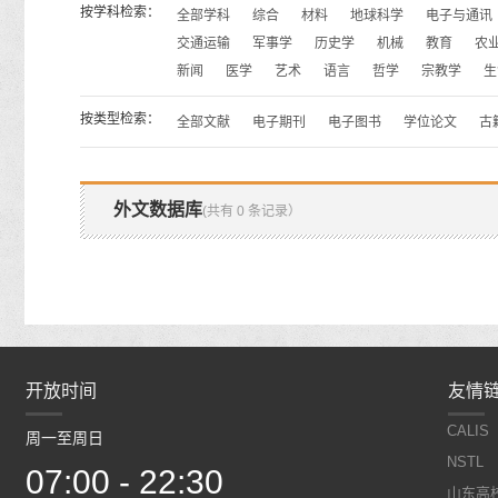
按学科检索：
全部学科
综合
材料
地球科学
电子与通讯
交通运输
军事学
历史学
机械
教育
农
新闻
医学
艺术
语言
哲学
宗教学
生
按类型检索：
全部文献
电子期刊
电子图书
学位论文
古
外文数据库
(共有 0 条记录）
开放时间
开放时间
友情
CALIS
周一至周日
周一至周日
NSTL
07:00 - 22:30
07:00 - 22:30
山东高