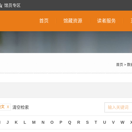
馆员专区
首页
馆藏资源
读者服务
首页
>
数
论文
X
清空检索
I
J
K
L
M
N
O
P
Q
R
S
T
U
V
W