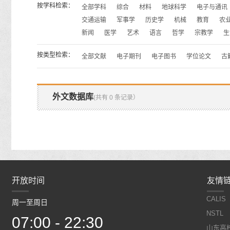
按学科检索：
全部学科
综合
材料
地球科学
电子与通讯
交通运输
军事学
历史学
机械
教育
农
新闻
医学
艺术
语言
哲学
宗教学
生
按类型检索：
全部文献
电子期刊
电子图书
学位论文
古
外文数据库
(共有 0 条记录）
开放时间
开放时间
友情
CALIS
周一至周日
周一至周日
NSTL
07:00 - 22:30
07:00 - 22:30
山东高