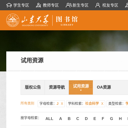
学生专区
教师专区
新生专区
校友专区
试用资源
试用资源
版权公告
资源导航
OA资源
所有类别
字母检索：
J
X
学科检索：
社会科学
X
类型检索：
按字母检索：
ALL
A
B
C
D
E
F
G
H