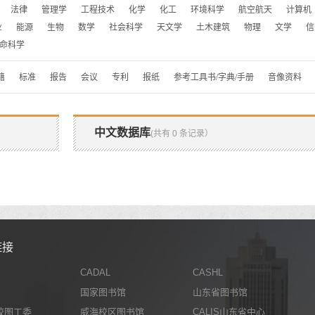
法律
管理学
工程技术
化学
化工
环境科学
航空航天
计算机
业
能源
生物
数学
社会科学
天文学
土木建筑
物理
文学
信
命科学
籍
标准
报告
会议
专利
报纸
参考工具书/字典/手册
音像资料
中文数据库
(共有 0 条记录）
链接
CADAL
CASHL
国家图书馆
山东省图书馆
校图工委
威海校区图书馆
CALIS山东省中心