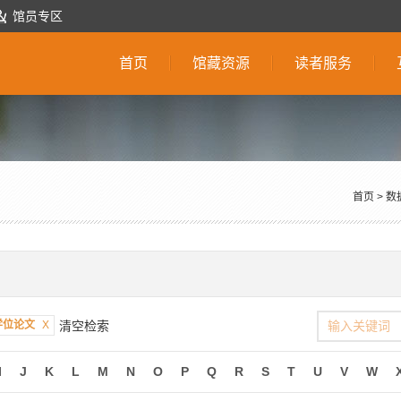
馆员专区
首页
馆藏资源
读者服务
首页
>
数
学位论文
X
清空检索
I
J
K
L
M
N
O
P
Q
R
S
T
U
V
W