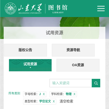
试用资源
版权公告
资源导航
试用资源
OA资源
所有类别
字母检索：
J
X
学科检索：
物理
X
清空检索
类型检索：
学位论文
X