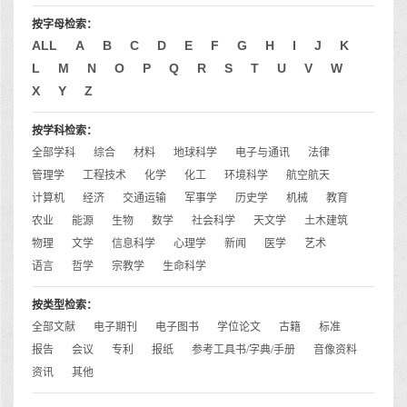
按字母检索：
ALL
A
B
C
D
E
F
G
H
I
J
K
L
M
N
O
P
Q
R
S
T
U
V
W
X
Y
Z
按学科检索：
全部学科
综合
材料
地球科学
电子与通讯
法律
管理学
工程技术
化学
化工
环境科学
航空航天
计算机
经济
交通运输
军事学
历史学
机械
教育
农业
能源
生物
数学
社会科学
天文学
土木建筑
物理
文学
信息科学
心理学
新闻
医学
艺术
语言
哲学
宗教学
生命科学
按类型检索：
全部文献
电子期刊
电子图书
学位论文
古籍
标准
报告
会议
专利
报纸
参考工具书/字典/手册
音像资料
资讯
其他