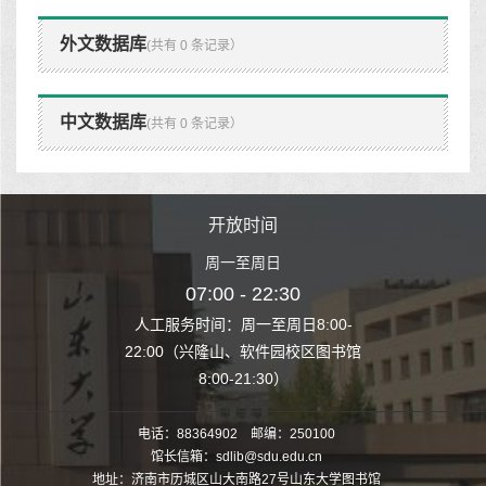
外文数据库
(共有 0 条记录）
中文数据库
(共有 0 条记录）
时间
开放时间
开
至周日
周一至周日
周一
 22:30
07:00 - 22:30
07:00
至周日8:00-
人工服务时间：周一至周日8:00-
人工服务时间：
、软件园校区图书馆
22:00（兴隆山、软件园校区图书馆
22:00（兴隆
1:30）
8:00-21:30）
8:00
电话：88364902 邮编：250100
馆长信箱：sdlib@sdu.edu.cn
地址：济南市历城区山大南路27号山东大学图书馆