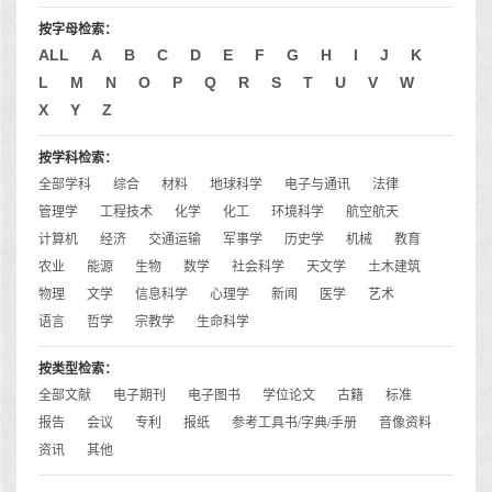
按字母检索：
ALL
A
B
C
D
E
F
G
H
I
J
K
L
M
N
O
P
Q
R
S
T
U
V
W
X
Y
Z
按学科检索：
全部学科
综合
材料
地球科学
电子与通讯
法律
管理学
工程技术
化学
化工
环境科学
航空航天
计算机
经济
交通运输
军事学
历史学
机械
教育
农业
能源
生物
数学
社会科学
天文学
土木建筑
物理
文学
信息科学
心理学
新闻
医学
艺术
语言
哲学
宗教学
生命科学
按类型检索：
全部文献
电子期刊
电子图书
学位论文
古籍
标准
报告
会议
专利
报纸
参考工具书/字典/手册
音像资料
资讯
其他