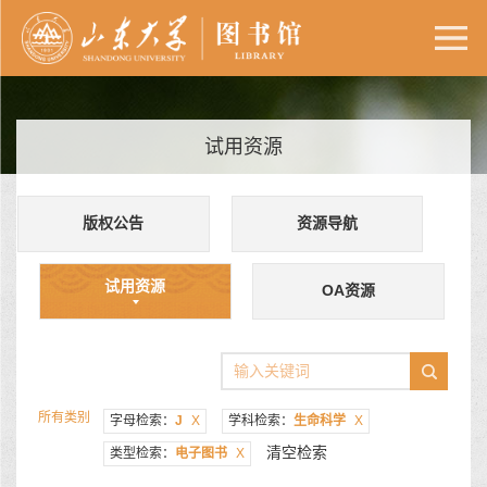
试用资源
版权公告
资源导航
试用资源
OA资源
所有类别
字母检索：
J
X
学科检索：
生命科学
X
清空检索
类型检索：
电子图书
X