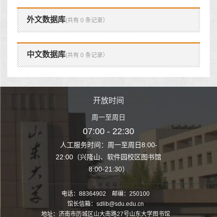
外文数据库
(共有 0 条记录）
中文数据库
(共有 0 条记录）
时间
开放时间
开
至周日
周一至周日
周一
 22:30
07:00 - 22:30
07:00
至周日8:00-
人工服务时间：周一至周日8:00-
人工服务时间：
、软件园校区图书馆
22:00（兴隆山、软件园校区图书馆
22:00（兴隆
1:30）
8:00-21:30）
8:00
电话：88364902 邮编：250100
馆长信箱：sdlib@sdu.edu.cn
地址：济南市历城区山大南路27号山东大学图书馆