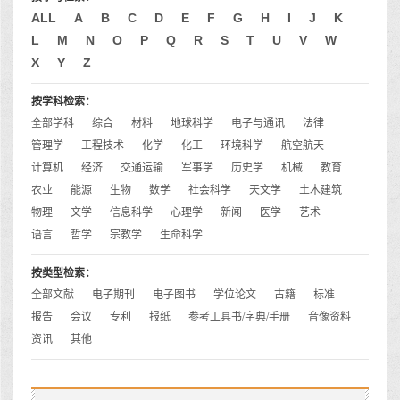
ALL
A
B
C
D
E
F
G
H
I
J
K
L
M
N
O
P
Q
R
S
T
U
V
W
X
Y
Z
按学科检索：
全部学科
综合
材料
地球科学
电子与通讯
法律
管理学
工程技术
化学
化工
环境科学
航空航天
计算机
经济
交通运输
军事学
历史学
机械
教育
农业
能源
生物
数学
社会科学
天文学
土木建筑
物理
文学
信息科学
心理学
新闻
医学
艺术
语言
哲学
宗教学
生命科学
按类型检索：
全部文献
电子期刊
电子图书
学位论文
古籍
标准
报告
会议
专利
报纸
参考工具书/字典/手册
音像资料
资讯
其他