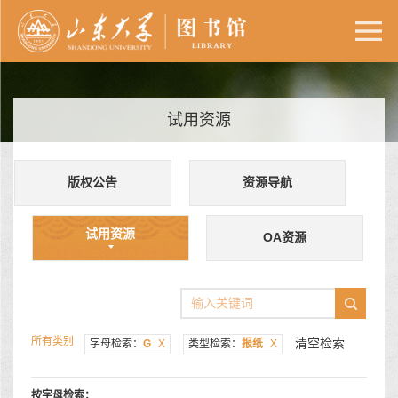
试用资源
版权公告
资源导航
试用资源
OA资源
所有类别
清空检索
字母检索：
G
X
类型检索：
报纸
X
按字母检索：