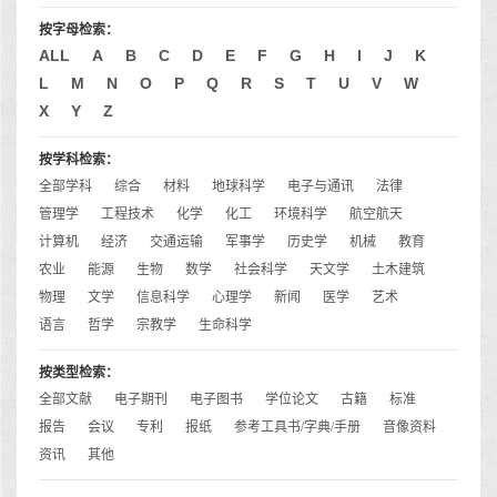
按字母检索：
ALL
A
B
C
D
E
F
G
H
I
J
K
L
M
N
O
P
Q
R
S
T
U
V
W
X
Y
Z
按学科检索：
全部学科
综合
材料
地球科学
电子与通讯
法律
管理学
工程技术
化学
化工
环境科学
航空航天
计算机
经济
交通运输
军事学
历史学
机械
教育
农业
能源
生物
数学
社会科学
天文学
土木建筑
物理
文学
信息科学
心理学
新闻
医学
艺术
语言
哲学
宗教学
生命科学
按类型检索：
全部文献
电子期刊
电子图书
学位论文
古籍
标准
报告
会议
专利
报纸
参考工具书/字典/手册
音像资料
资讯
其他