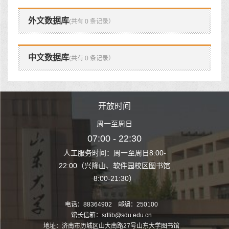
外文数据库
(共有 0 条记录）
中文数据库
(共有 0 条记录）
时间
开放时间
开
至周日
周一至周日
周一
 22:30
07:00 - 22:30
07:00
至周日8:00-
人工服务时间：周一至周日8:00-
人工服务时间：
、软件园校区图书馆
22:00（兴隆山、软件园校区图书馆
22:00（兴隆
1:30）
8:00-21:30）
8:00
电话：88364902 邮编：250100
馆长信箱：sdlib@sdu.edu.cn
地址：济南市历城区山大南路27号山东大学图书馆