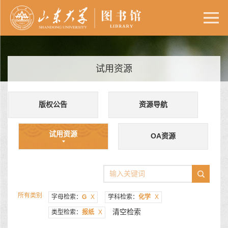
试用资源
版权公告
资源导航
试用资源
OA资源
所有类别
字母检索：
G
X
学科检索：
化学
X
清空检索
类型检索：
报纸
X