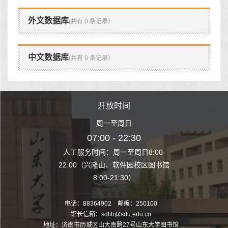
外文数据库
(共有 0 条记录）
中文数据库
(共有 0 条记录）
时间
开放时间
开
至周日
周一至周日
周一
 22:30
07:00 - 22:30
07:00
至周日8:00-
人工服务时间：周一至周日8:00-
人工服务时间：
、软件园校区图书馆
22:00（兴隆山、软件园校区图书馆
22:00（兴隆
1:30）
8:00-21:30）
8:00
电话：88364902 邮编：250100
馆长信箱：sdlib@sdu.edu.cn
地址：济南市历城区山大南路27号山东大学图书馆