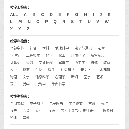
按字母检索：
ALL
A
B
C
D
E
F
G
H
I
J
K
L
M
N
O
P
Q
R
S
T
U
V
W
X
Y
Z
按学科检索：
全部学科
综合
材料
地球科学
电子与通讯
法律
管理学
工程技术
化学
化工
环境科学
航空航天
计算机
经济
交通运输
军事学
历史学
机械
教育
农业
能源
生物
数学
社会科学
天文学
土木建筑
物理
文学
信息科学
心理学
新闻
医学
艺术
语言
哲学
宗教学
生命科学
按类型检索：
全部文献
电子期刊
电子图书
学位论文
古籍
标准
报告
会议
专利
报纸
参考工具书/字典/手册
音像资料
资讯
其他