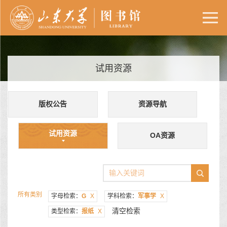
试用资源
版权公告
资源导航
试用资源
OA资源
所有类别
字母检索：
G
X
学科检索：
军事学
X
清空检索
类型检索：
报纸
X