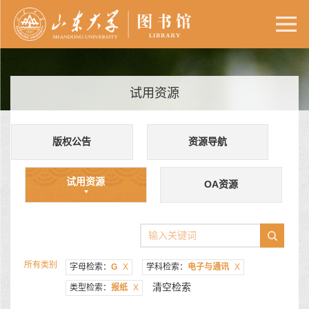
试用资源
版权公告
资源导航
试用资源
OA资源
所有类别
字母检索：
G
X
学科检索：
电子与通讯
X
清空检索
类型检索：
报纸
X