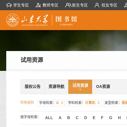
学生专区
教师专区
新生专区
校友专区
试用资源
试用资源
版权公告
资源导航
OA资源
所有类别
字母检索：
G
X
学科检索：
计算机
X
类型检索：
报
按字母检索：
ALL
A
B
C
D
E
F
G
H