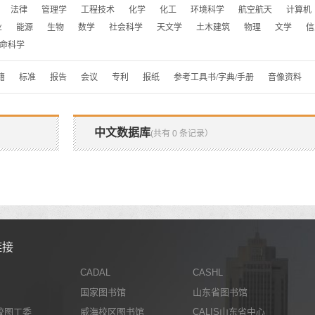
法律
管理学
工程技术
化学
化工
环境科学
航空航天
计算机
业
能源
生物
数学
社会科学
天文学
土木建筑
物理
文学
信
命科学
籍
标准
报告
会议
专利
报纸
参考工具书/字典/手册
音像资料
中文数据库
(共有 0 条记录）
链接
CADAL
CASHL
国家图书馆
山东省图书馆
校图工委
威海校区图书馆
CALIS山东省中心