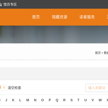
馆员专区
首页
馆藏资源
读者服务
首页
>
数
纸
X
清空检索
I
J
K
L
M
N
O
P
Q
R
S
T
U
V
W