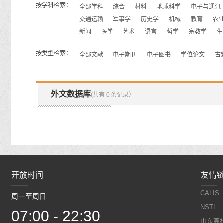
按学科检索：
全部学科
综合
材料
地球科学
电子与通讯
交通运输
军事学
历史学
机械
教育
农
新闻
医学
艺术
语言
哲学
宗教学
生
按类型检索：
全部文献
电子期刊
电子图书
学位论文
古
外文数据库
(共有 0 条记录）
开放时间
开放时间
友情
CALIS
周一至周日
周一至周日
NSTL
07:00 - 22:30
07:00 - 22:30
山东高