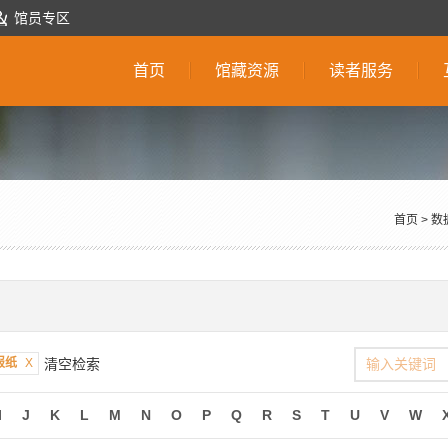
馆员专区
首页
馆藏资源
读者服务
首页
>
数
报纸
X
清空检索
I
J
K
L
M
N
O
P
Q
R
S
T
U
V
W