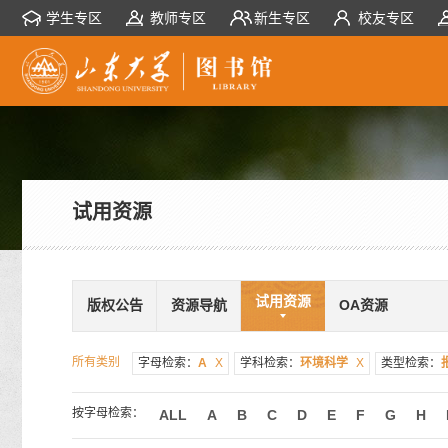
学生专区
教师专区
新生专区
校友专区
试用资源
试用资源
版权公告
资源导航
OA资源
所有类别
字母检索：
A
X
学科检索：
环境科学
X
类型检索：
按字母检索：
ALL
A
B
C
D
E
F
G
H