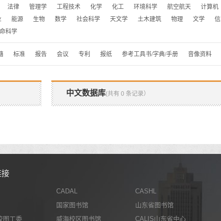
法律
管理学
工程技术
化学
化工
环境科学
航空航天
计算机
业
能源
生物
数学
社会科学
天文学
土木建筑
物理
文学
信
命科学
籍
标准
报告
会议
专利
报纸
参考工具书/字典/手册
音像资料
中文数据库
(共有 0 条记录）
链接
CADAL
CASHL
国家图书馆
山东省图书馆
校图工委
威海校区图书馆
CALIS山东省中心