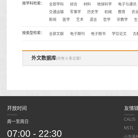
按学科检索：
全部学科
综合
材料
地球科学
电子与通讯
交通运输
军事学
历史学
机械
教育
农
新闻
医学
艺术
语言
哲学
宗教学
生
按类型检索：
全部文献
电子期刊
电子图书
学位论文
古
外文数据库
(共有 0 条记录）
开放时间
开放时间
友情
CALIS
周一至周日
周一至周日
NSTL
07:00 - 22:30
07:00 - 22:30
山东高