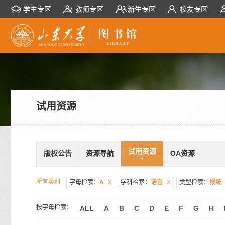
学生专区
教师专区
新生专区
校友专区
试用资源
试用资源
版权公告
资源导航
OA资源
所有类别
字母检索：
A
X
学科检索：
语言
X
类型检索：
报纸
按字母检索：
ALL
A
B
C
D
E
F
G
H