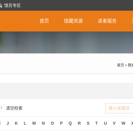
馆员专区
首页
馆藏资源
读者服务
首页
>
数
X
清空检索
I
J
K
L
M
N
O
P
Q
R
S
T
U
V
W