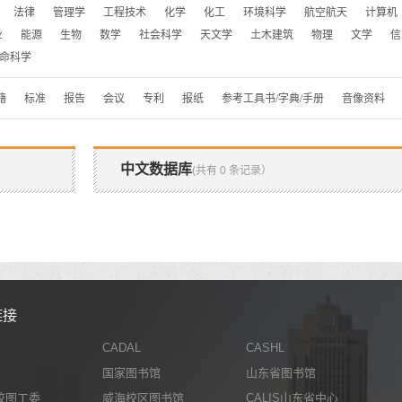
法律
管理学
工程技术
化学
化工
环境科学
航空航天
计算机
业
能源
生物
数学
社会科学
天文学
土木建筑
物理
文学
信
命科学
籍
标准
报告
会议
专利
报纸
参考工具书/字典/手册
音像资料
中文数据库
(共有 0 条记录）
链接
CADAL
CASHL
国家图书馆
山东省图书馆
校图工委
威海校区图书馆
CALIS山东省中心