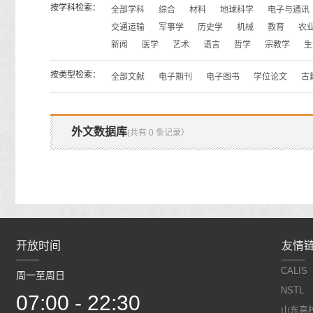
按学科检索：
全部学科
综合
材料
地球科学
电子与通讯
交通运输
军事学
历史学
机械
教育
农
新闻
医学
艺术
语言
哲学
宗教学
生
按类型检索：
全部文献
电子期刊
电子图书
学位论文
古
外文数据库
(共有 0 条记录）
开放时间
开放时间
友情
CALIS
周一至周日
周一至周日
NSTL
07:00 - 22:30
07:00 - 22:30
山东高