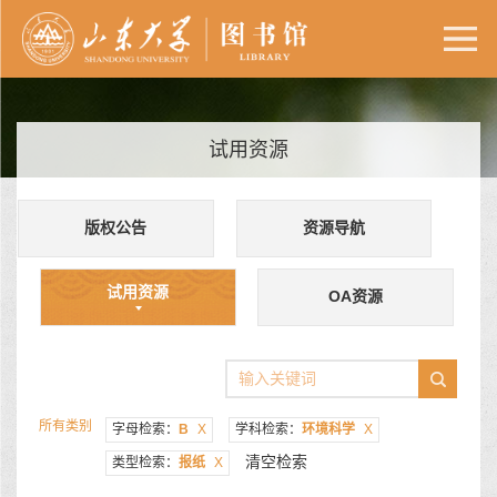
试用资源
版权公告
资源导航
试用资源
OA资源
所有类别
字母检索：
B
X
学科检索：
环境科学
X
清空检索
类型检索：
报纸
X