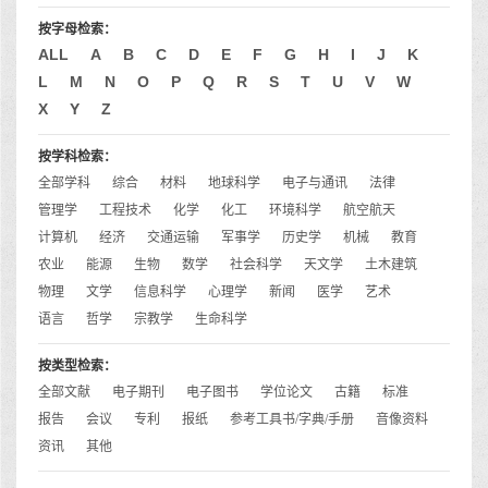
按字母检索：
ALL
A
B
C
D
E
F
G
H
I
J
K
L
M
N
O
P
Q
R
S
T
U
V
W
X
Y
Z
按学科检索：
全部学科
综合
材料
地球科学
电子与通讯
法律
管理学
工程技术
化学
化工
环境科学
航空航天
计算机
经济
交通运输
军事学
历史学
机械
教育
农业
能源
生物
数学
社会科学
天文学
土木建筑
物理
文学
信息科学
心理学
新闻
医学
艺术
语言
哲学
宗教学
生命科学
按类型检索：
全部文献
电子期刊
电子图书
学位论文
古籍
标准
报告
会议
专利
报纸
参考工具书/字典/手册
音像资料
资讯
其他