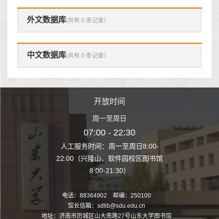
外文数据库
(共有 0 条记录）
中文数据库
(共有 0 条记录）
时间
开放时间
开
至周日
周一至周日
周一
 22:30
07:00 - 22:30
07:00
至周日8:00-
人工服务时间：周一至周日8:00-
人工服务时间：
、软件园校区图书馆
22:00（兴隆山、软件园校区图书馆
22:00（兴隆
1:30）
8:00-21:30）
8:00
电话：88364902 邮编：250100
馆长信箱：sdlib@sdu.edu.cn
地址：济南市历城区山大南路27号山东大学图书馆