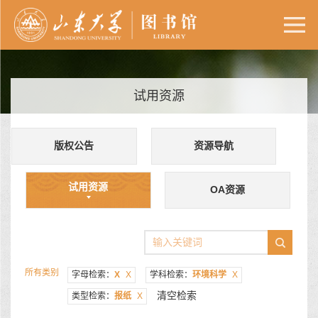
试用资源
版权公告
资源导航
试用资源
OA资源
所有类别
字母检索：
X
X
学科检索：
环境科学
X
清空检索
类型检索：
报纸
X