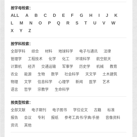
按字母检索：
ALL
A
B
C
D
E
F
G
H
I
J
K
L
M
N
O
P
Q
R
S
T
U
V
W
X
Y
Z
按学科检索：
全部学科
综合
材料
地球科学
电子与通讯
法律
管理学
工程技术
化学
化工
环境科学
航空航天
计算机
经济
交通运输
军事学
历史学
机械
教育
农业
能源
生物
数学
社会科学
天文学
土木建筑
物理
文学
信息科学
心理学
新闻
医学
艺术
语言
哲学
宗教学
生命科学
按类型检索：
全部文献
电子期刊
电子图书
学位论文
古籍
标准
报告
会议
专利
报纸
参考工具书/字典/手册
音像资料
资讯
其他