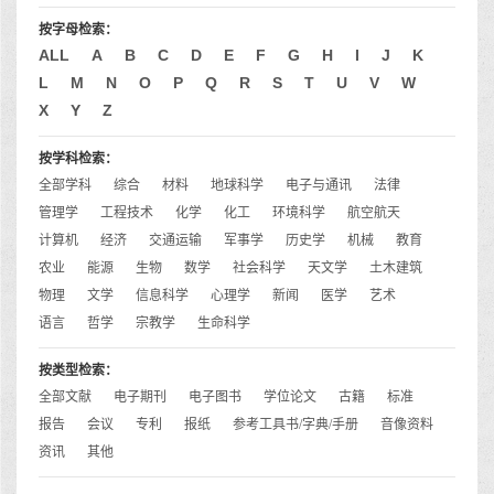
按字母检索：
ALL
A
B
C
D
E
F
G
H
I
J
K
L
M
N
O
P
Q
R
S
T
U
V
W
X
Y
Z
按学科检索：
全部学科
综合
材料
地球科学
电子与通讯
法律
管理学
工程技术
化学
化工
环境科学
航空航天
计算机
经济
交通运输
军事学
历史学
机械
教育
农业
能源
生物
数学
社会科学
天文学
土木建筑
物理
文学
信息科学
心理学
新闻
医学
艺术
语言
哲学
宗教学
生命科学
按类型检索：
全部文献
电子期刊
电子图书
学位论文
古籍
标准
报告
会议
专利
报纸
参考工具书/字典/手册
音像资料
资讯
其他