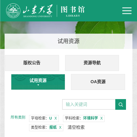
试用资源
版权公告
资源导航
试用资源
OA资源
所有类别
字母检索：
U
X
学科检索：
环境科学
X
清空检索
类型检索：
报纸
X