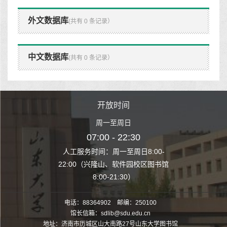
外文数据库
(共有 0 条记录）
中文数据库
(共有 0 条记录）
时间
开放时间
开
至周日
周一至周日
周一
 22:30
07:00 - 22:30
07:00
至周日8:00-
人工服务时间：周一至周日8:00-
人工服务时间：
、软件园校区图书馆
22:00（兴隆山、软件园校区图书馆
22:00（兴隆
1:30）
8:00-21:30）
8:00
电话：88364902 邮编：250100
馆长信箱：sdlib@sdu.edu.cn
地址：济南市历城区山大南路27号山东大学图书馆