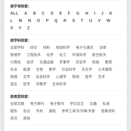
按字母检索：
ALL
A
B
C
D
E
F
G
H
I
J
K
L
M
N
O
P
Q
R
S
T
U
V
W
X
Y
Z
按学科检索：
全部学科
综合
材料
地球科学
电子与通讯
法律
管理学
工程技术
化学
化工
环境科学
航空航天
计算机
经济
交通运输
军事学
历史学
机械
教育
农业
能源
生物
数学
社会科学
天文学
土木建筑
物理
文学
信息科学
心理学
新闻
医学
艺术
语言
哲学
宗教学
生命科学
按类型检索：
全部文献
电子期刊
电子图书
学位论文
古籍
标准
报告
会议
专利
报纸
参考工具书/字典/手册
音像资料
资讯
其他