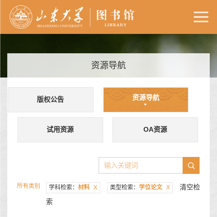
资源导航
资源导航
版权公告
试用资源
OA资源
所有类别
清空检
学科检索：
材料
X
类型检索：
学位论文
X
索