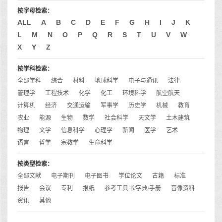
按字母检索：
ALL
A
B
C
D
E
F
G
H
I
J
K
L
M
N
O
P
Q
R
S
T
U
V
W
X
Y
Z
按学科检索：
全部学科
综合
材料
地球科学
电子与通讯
法律
管理学
工程技术
化学
化工
环境科学
航空航天
计算机
经济
交通运输
军事学
历史学
机械
教育
农业
能源
生物
数学
社会科学
天文学
土木建筑
物理
文学
信息科学
心理学
新闻
医学
艺术
语言
哲学
宗教学
生命科学
按类型检索：
全部文献
电子期刊
电子图书
学位论文
古籍
标准
报告
会议
专利
报纸
参考工具书/字典/手册
音像资料
资讯
其他