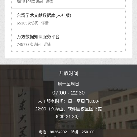
5615105次访问
详情
台湾学术文献数据库(人社版)
65365次访问
详情
万方数据知识服务平台
745778次访问
详情
时间
开放时间
开
至周日
周一至周日
周一
 22:30
07:00 - 22:30
07:00
至周日8:00-
人工服务时间：周一至周日8:00-
人工服务时间：
、软件园校区图书馆
22:00（兴隆山、软件园校区图书馆
22:00（兴隆
1:30）
8:00-21:30）
8:00
电话：88364902 邮编：250100