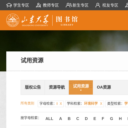
学生专区
教师专区
新生专区
校友专区
试用资源
试用资源
版权公告
资源导航
OA资源
所有类别
字母检索：
I
X
学科检索：
环境科学
X
类型检索：
学
按字母检索：
ALL
A
B
C
D
E
F
G
H