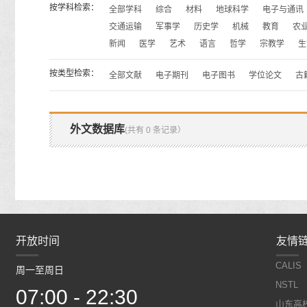
按学科检索：
全部学科
综合
材料
地球科学
电子与通讯
交通运输
军事学
历史学
机械
教育
农
新闻
医学
艺术
语言
哲学
宗教学
生
按类型检索：
全部文献
电子期刊
电子图书
学位论文
古
外文数据库
(共有 0 条记录）
开放时间
开放时间
友情
CALIS
周一至周日
周一至周日
NSTL
07:00 - 22:30
07:00 - 22:30
山东高