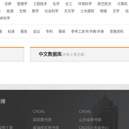
法律
管理学
工程技术
化学
化工
环境科学
航空航天
计算机
业
能源
生物
数学
社会科学
天文学
土木建筑
物理
文学
信
命科学
籍
标准
报告
会议
专利
报纸
参考工具书/字典/手册
音像资料
中文数据库
(共有 0 条记录）
链接
CADAL
CASHL
国家图书馆
山东省图书馆
校图工委
威海校区图书馆
CALIS山东省中心