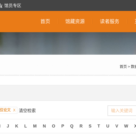
馆员专区
首页
馆藏资源
读者服务
首页
>
数
位论文
X
清空检索
I
J
K
L
M
N
O
P
Q
R
S
T
U
V
W