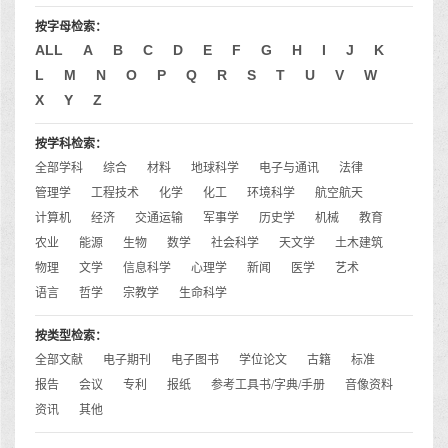
按字母检索：
ALL
A
B
C
D
E
F
G
H
I
J
K
L
M
N
O
P
Q
R
S
T
U
V
W
X
Y
Z
按学科检索：
全部学科
综合
材料
地球科学
电子与通讯
法律
管理学
工程技术
化学
化工
环境科学
航空航天
计算机
经济
交通运输
军事学
历史学
机械
教育
农业
能源
生物
数学
社会科学
天文学
土木建筑
物理
文学
信息科学
心理学
新闻
医学
艺术
语言
哲学
宗教学
生命科学
按类型检索：
全部文献
电子期刊
电子图书
学位论文
古籍
标准
报告
会议
专利
报纸
参考工具书/字典/手册
音像资料
资讯
其他