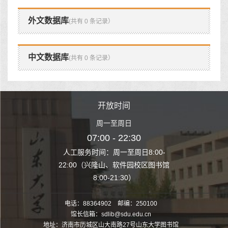
外文数据库
(共有 0 条记录）
中文数据库
(共有 0 条记录）
时间
开放时间
开
至周日
周一至周日
周一
 22:30
07:00 - 22:30
07:00
至周日8:00-
人工服务时间：周一至周日8:00-
人工服务时间：
、软件园校区图书馆
22:00（兴隆山、软件园校区图书馆
22:00（兴隆
1:30）
8:00-21:30）
8:00
电话：88364902 邮编：250100
馆长信箱：sdlib@sdu.edu.cn
地址：济南市历城区山大南路27号山东大学图书馆