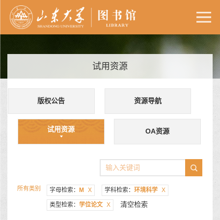
试用资源
版权公告
资源导航
试用资源
OA资源
所有类别
字母检索：
M
X
学科检索：
环境科学
X
清空检索
类型检索：
学位论文
X