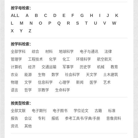
按字母检索：
ALL
A
B
C
D
E
F
G
H
I
J
K
L
M
N
O
P
Q
R
S
T
U
V
W
X
Y
Z
按学科检索：
全部学科
综合
材料
地球科学
电子与通讯
法律
管理学
工程技术
化学
化工
环境科学
航空航天
计算机
经济
交通运输
军事学
历史学
机械
教育
农业
能源
生物
数学
社会科学
天文学
土木建筑
物理
文学
信息科学
心理学
新闻
医学
艺术
语言
哲学
宗教学
生命科学
按类型检索：
全部文献
电子期刊
电子图书
学位论文
古籍
标准
报告
会议
专利
报纸
参考工具书/字典/手册
音像资料
资讯
其他