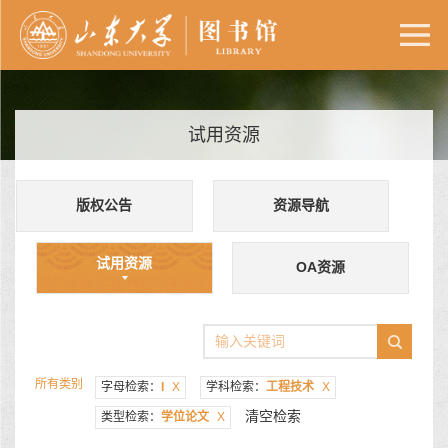
试用资源
版权公告
资源导航
试用资源
OA资源
所有类别
字母检索：
I
X
学科检索：
工程技术
X
清空检索
类型检索：
学位论文
X