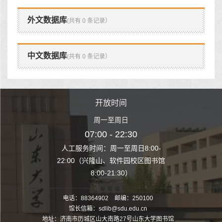
外文数据库
(共有 0 条记录）
中文数据库
(共有 0 条记录）
时间
开放时间
开
至周日
周一至周日
周一
 22:30
07:00 - 22:30
07:00
至周日8:00-
人工服务时间：周一至周日8:00-
人工服务时间：
、软件园校区图书馆
22:00（兴隆山、软件园校区图书馆
22:00（兴隆
1:30）
8:00-21:30）
8:00
电话：88364902 邮编：250100
馆长信箱：sdlib@sdu.edu.cn
地址：济南市历城区山大南路27号山东大学图书馆