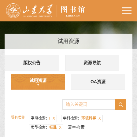
试用资源
版权公告
资源导航
试用资源
OA资源
所有类别
字母检索：
I
X
学科检索：
环境科学
X
清空检索
类型检索：
标准
X