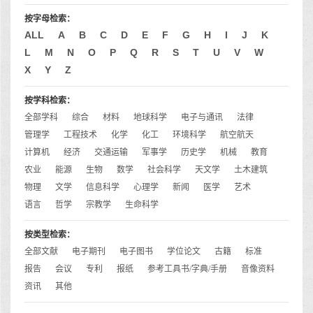
按字母检索：
ALL
A
B
C
D
E
F
G
H
I
J
K
L
M
N
O
P
Q
R
S
T
U
V
W
X
Y
Z
按学科检索：
全部学科
综合
材料
地球科学
电子与通讯
法律
管理学
工程技术
化学
化工
环境科学
航空航天
计算机
经济
交通运输
军事学
历史学
机械
教育
农业
能源
生物
数学
社会科学
天文学
土木建筑
物理
文学
信息科学
心理学
新闻
医学
艺术
语言
哲学
宗教学
生命科学
按类型检索：
全部文献
电子期刊
电子图书
学位论文
古籍
标准
报告
会议
专利
报纸
参考工具书/字典/手册
音像资料
资讯
其他