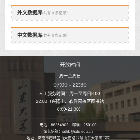
外文数据库
(共有 0 条记录）
中文数据库
(共有 0 条记录）
时间
开放时间
开
至周日
周一至周日
周一
 22:30
07:00 - 22:30
07:00
至周日8:00-
人工服务时间：周一至周日8:00-
人工服务时间：
、软件园校区图书馆
22:00（兴隆山、软件园校区图书馆
22:00（兴隆
1:30）
8:00-21:30）
8:00
电话：88364902 邮编：250100
馆长信箱：sdlib@sdu.edu.cn
地址：济南市历城区山大南路27号山东大学图书馆