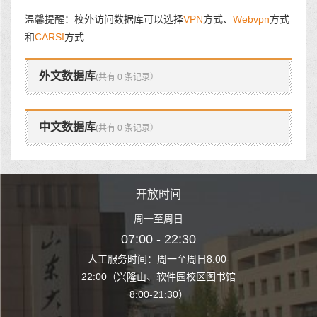
温馨提醒：校外访问数据库可以选择
VPN
方式、
Webvpn
方式
和
CARSI
方式
外文数据库
(共有 0 条记录）
中文数据库
(共有 0 条记录）
时间
开放时间
开
至周日
周一至周日
周一
 22:30
07:00 - 22:30
07:00
至周日8:00-
人工服务时间：周一至周日8:00-
人工服务时间：
、软件园校区图书馆
22:00（兴隆山、软件园校区图书馆
22:00（兴隆
1:30）
8:00-21:30）
8:00