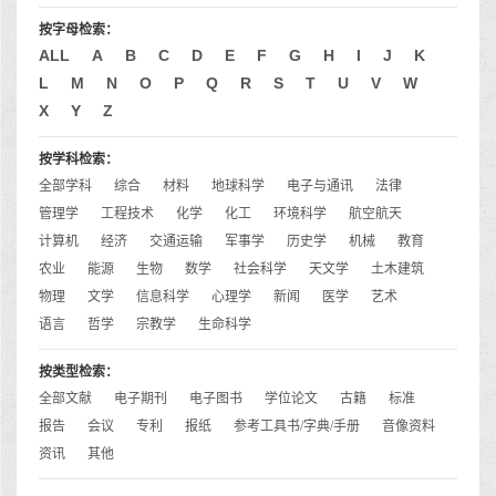
按字母检索：
ALL
A
B
C
D
E
F
G
H
I
J
K
L
M
N
O
P
Q
R
S
T
U
V
W
X
Y
Z
按学科检索：
全部学科
综合
材料
地球科学
电子与通讯
法律
管理学
工程技术
化学
化工
环境科学
航空航天
计算机
经济
交通运输
军事学
历史学
机械
教育
农业
能源
生物
数学
社会科学
天文学
土木建筑
物理
文学
信息科学
心理学
新闻
医学
艺术
语言
哲学
宗教学
生命科学
按类型检索：
全部文献
电子期刊
电子图书
学位论文
古籍
标准
报告
会议
专利
报纸
参考工具书/字典/手册
音像资料
资讯
其他