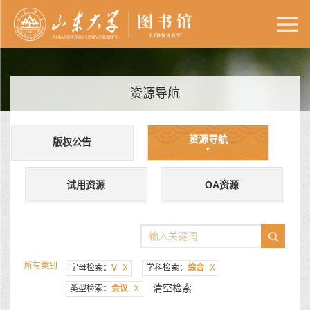
资源导航
资源导航
版权公告
试用资源
OA资源
所有类别
字母检索：
V
X
学科检索：
综合
X
清空检索
类型检索：
会议
X