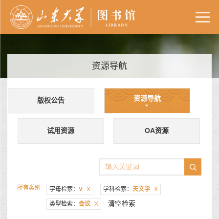
资源导航
资源导航
版权公告
试用资源
OA资源
所有类别
字母检索：
V
X
学科检索：
天文学
X
清空检索
类型检索：
会议
X