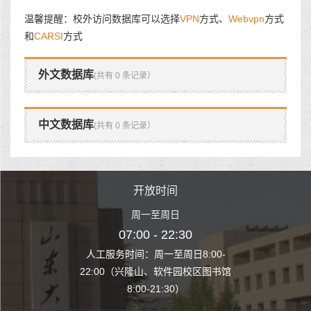
温馨提醒：校外访问数据库可以选择
VPN
方式、
Webvpn
方式
和
CARSI
方式
外文数据库
(共有 0 条记录）
中文数据库
(共有 0 条记录）
时间
开放时间
开
至周日
周一至周日
周一
 22:30
07:00 - 22:30
07:00
至周日8:00-
人工服务时间：周一至周日8:00-
人工服务时间：
、软件园校区图书馆
22:00（兴隆山、软件园校区图书馆
22:00（兴隆
1:30）
8:00-21:30）
8:00