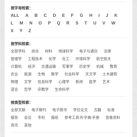
按字母检索：
ALL
A
B
C
D
E
F
G
H
I
J
K
L
M
N
O
P
Q
R
S
T
U
V
W
X
Y
Z
按学科检索：
全部学科
综合
材料
地球科学
电子与通讯
法律
管理学
工程技术
化学
化工
环境科学
航空航天
计算机
经济
交通运输
军事学
历史学
机械
教育
农业
能源
生物
数学
社会科学
天文学
土木建筑
物理
文学
信息科学
心理学
新闻
医学
艺术
语言
哲学
宗教学
生命科学
按类型检索：
全部文献
电子期刊
电子图书
学位论文
古籍
标准
报告
会议
专利
报纸
参考工具书/字典/手册
音像资料
资讯
其他