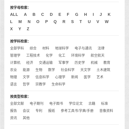
按字母检索：
ALL
A
B
C
D
E
F
G
H
I
J
K
L
M
N
O
P
Q
R
S
T
U
V
W
X
Y
Z
按学科检索：
全部学科
综合
材料
地球科学
电子与通讯
法律
管理学
工程技术
化学
化工
环境科学
航空航天
计算机
经济
交通运输
军事学
历史学
机械
教育
农业
能源
生物
数学
社会科学
天文学
土木建筑
物理
文学
信息科学
心理学
新闻
医学
艺术
语言
哲学
宗教学
生命科学
按类型检索：
全部文献
电子期刊
电子图书
学位论文
古籍
标准
报告
会议
专利
报纸
参考工具书/字典/手册
音像资料
资讯
其他