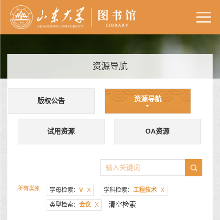
资源导航
资源导航
版权公告
试用资源
OA资源
所有类别
字母检索：
V
X
学科检索：
工程技术
X
清空检索
类型检索：
会议
X