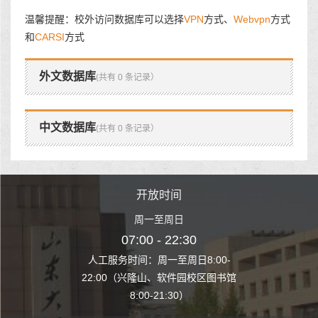
温馨提醒：校外访问数据库可以选择
VPN
方式、
Webvpn
方式
和
CARSI
方式
外文数据库
(共有 0 条记录）
中文数据库
(共有 0 条记录）
时间
开放时间
开
至周日
周一至周日
周一
 22:30
07:00 - 22:30
07:00
至周日8:00-
人工服务时间：周一至周日8:00-
人工服务时间：
、软件园校区图书馆
22:00（兴隆山、软件园校区图书馆
22:00（兴隆
1:30）
8:00-21:30）
8:00